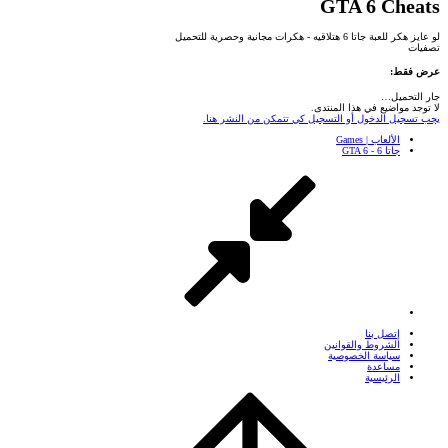
GTA 6 Cheats
لو عايز هكر للعبة جاتا 6 هتلاقيه - هكرات مجانية وحصرية للتحميل
تصفيات
عرض فقط:
جار التحميل…
لا توجد مواضيع في هذا المنتدى.
يجب تسجيل الدخول أو التسجيل كي تتمكن من النشر هنا.
الألعاب | Games
جاتا 6 - GTA 6
إتصل بنا
الشروط والقوانين
سياسة الخصوصية
مساعدة
الرئيسية