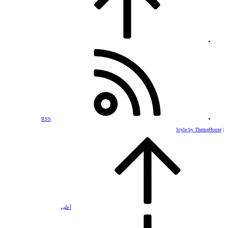
RSS
Style by ThemeHouse
|
أعلى