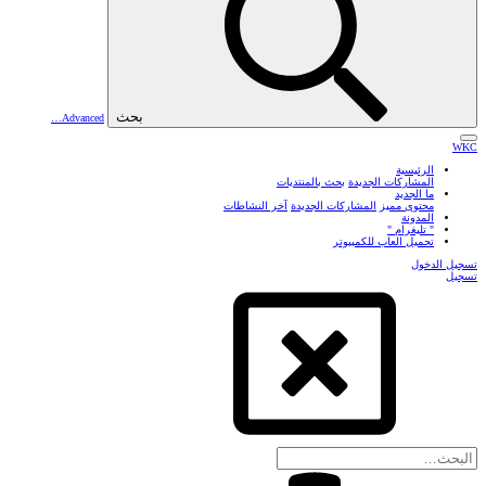
بحث
Advanced…
WKC
الرئيسية
المشاركات الجديدة
بحث بالمنتديات
ما الجديد
محتوى مميز
المشاركات الجديدة
آخر النشاطات
المدونة
" تليغرام "
تحميل العاب للكمبيوتر
تسجيل الدخول
تسجيل