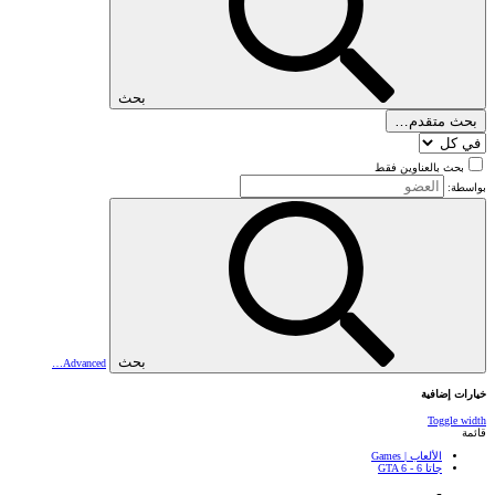
بحث
بحث متقدم…
بحث بالعناوين فقط
بواسطة:
بحث
Advanced…
خيارات إضافية
Toggle width
قائمة
الألعاب | Games
جاتا 6 - GTA 6