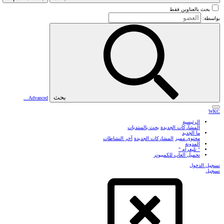
بحث بالعناوين فقط
بواسطة:
بحث
Advanced…
WKC
الرئيسية
المشاركات الجديدة
بحث بالمنتديات
ما الجديد
محتوى مميز
المشاركات الجديدة
آخر النشاطات
المدونة
" تليغرام "
تحميل العاب للكمبيوتر
تسجيل الدخول
تسجيل