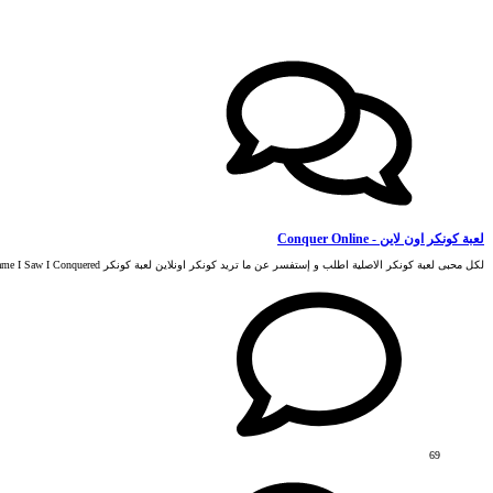
لعبة كونكر اون لاين - Conquer Online
لكل محبى لعبة كونكر الاصلية اطلب و إستفسر عن ما تريد كونكر اونلاين لعبة كونكر TQ I Came I Saw I Conquered
69