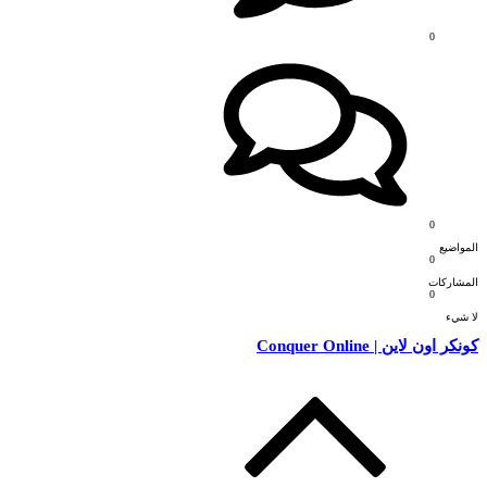
0
0
المواضيع
0
المشاركات
0
لا شيء
كونكر اون لاين | Conquer Online