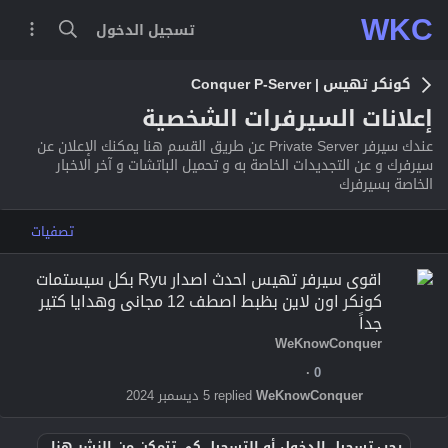
WKC
تسجيل الدخول
كونكر تهيس | Conquer P-Server
إعلانات السيرفرات الشخصية
عندك سيرفر Private Server عن طريق القسم هنا يمكنك الإعلان عن
سيرفرك و عن التجديدات الخاصة به و تحميل الباتشات و آخر الاخبار
الخاصة بسيرفرك
تصفيات
م
اقوى سيرفر تهيس احدث اصدار Ryu بكل سيستمات
ث
كونكر اون لاين بظبط اصطف 12 مجانى وهدايا كتير
ب
جداً
ت
WeKnowConquer
0
WeKnowConquer
5 ديسمبر 2024
يجب تسجيل الدخول أو التسجيل كي تتمكن من النشر هنا.