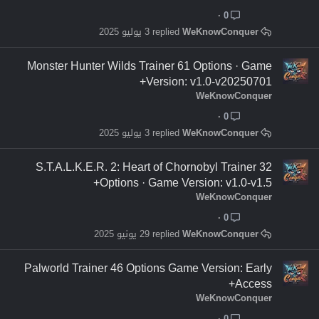
0
WeKnowConquer
3 يوليو 2025
Monster Hunter Wilds Trainer 61 Options · Game
Version: v1.0-v20250701+
WeKnowConquer
0
WeKnowConquer
3 يوليو 2025
S.T.A.L.K.E.R. 2: Heart of Chornobyl Trainer 32
Options · Game Version: v1.0-v1.5+
WeKnowConquer
0
WeKnowConquer
29 يونيو 2025
Palworld Trainer 46 Options Game Version: Early
Access+
WeKnowConquer
0