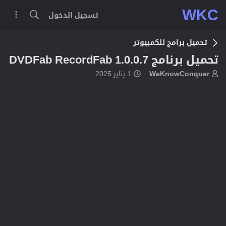
WKC
تسجيل الدخول
تحميل برامج للكمبيوتر
تحميل برنامج DVDFab RecordFab 1.0.0.7
ب
ت
WeKnowConquer
1 يناير 2025
ا
ا
د
ر
ئ
ي
ا
خ
ل
ا
م
ل
و
ب
ض
د
و
ء
ع