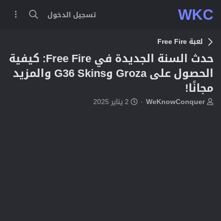
WKC
تسجيل الدخول
لعبة Free Fire
حدث السنة الجديدة في Free Fire: كيفية
الحصول على Groza وG36 Skins والمزيد
مجانًا!
ب
ت
WeKnowConquer
2 يناير 2025
ا
ا
د
ر
ئ
ي
ا
خ
ل
ا
م
ل
و
ب
ض
د
و
ء
ع