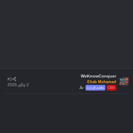
WeKnowConquer
#1
Ehab Mohamed
2 يناير 2025
CEO
طاقم الإدارة