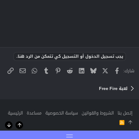
يجب تسجيل الدخول أو التسجيل كي تتمكن من الرد هنا.
X
فيسبوك
Bluesky
LinkedIn
Reddit
Pinterest
Tumblr
WhatsApp
الراب
البريد الإلك
شارك:
لعبة Free Fire
إتصل بنا
الشروط والقوانين
سياسة الخصوصية
مساعدة
الرئيسية
R
S
أعلى
أسفل
S