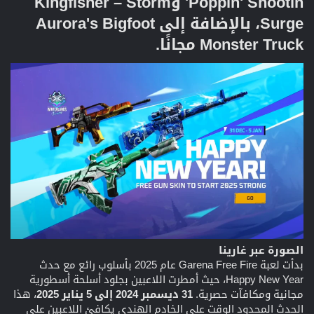
Poppin' Shootin' وKingfisher – Storm
Surge، بالإضافة إلى Aurora's Bigfoot
Monster Truck مجانًا.​
الصورة عبر غارينا
بدأت لعبة Garena Free Fire عام 2025 بأسلوب رائع مع حدث
Happy New Year، حيث أمطرت اللاعبين بجلود أسلحة أسطورية
مجانية ومكافآت حصرية.
31 ديسمبر 2024 إلى 5 يناير 2025
، هذا
الحدث المحدود الوقت على الخادم الهندي يكافئ اللاعبين على