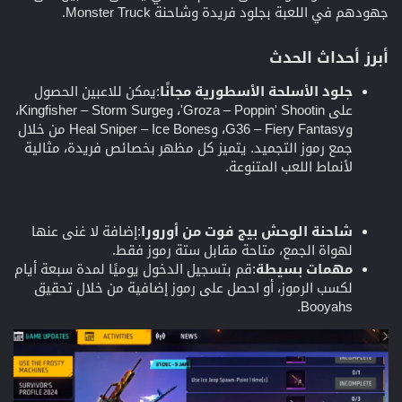
جهودهم في اللعبة بجلود فريدة وشاحنة Monster Truck.
أبرز أحداث الحدث
جلود الأسلحة الأسطورية مجانًا
:يمكن للاعبين الحصول
على Groza – Poppin' Shootin'، وKingfisher – Storm Surge،
وG36 – Fiery Fantasy، وHeal Sniper – Ice Bones من خلال
جمع رموز التجميد. يتميز كل مظهر بخصائص فريدة، مثالية
لأنماط اللعب المتنوعة.
شاحنة الوحش بيج فوت من أورورا
:إضافة لا غنى عنها
لهواة الجمع، متاحة مقابل ستة رموز فقط.
مهمات بسيطة
:قم بتسجيل الدخول يوميًا لمدة سبعة أيام
لكسب الرموز، أو احصل على رموز إضافية من خلال تحقيق
Booyahs.