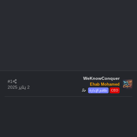
WeKnowConquer
#1
Ehab Mohamed
2 يناير 2025
CEO
طاقم الإدارة