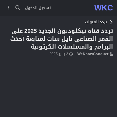
WKC
تسجيل الدخول
تردد القنوات
تردد قناة نيكلوديون الجديد 2025 على
القمر الصناعي نايل سات لمتابعة أحدث
البرامج والمسلسلات الكرتونية
ب
ت
WeKnowConquer
2 يناير 2025
ا
ا
د
ر
ئ
ي
ا
خ
ل
ا
م
ل
و
ب
ض
د
و
ء
ع