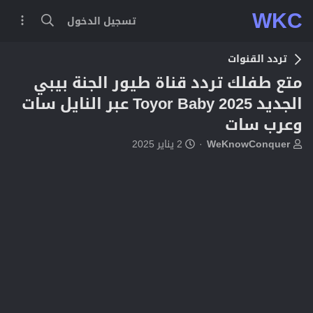
WKC
تسجيل الدخول
تردد القنوات
متع طفلك تردد قناة طيور الجنة بيبي
الجديد Toyor Baby 2025 عبر النايل سات
وعرب سات
ب
ت
WeKnowConquer
2 يناير 2025
ا
ا
د
ر
ئ
ي
ا
خ
ل
ا
م
ل
و
ب
ض
د
و
ء
ع