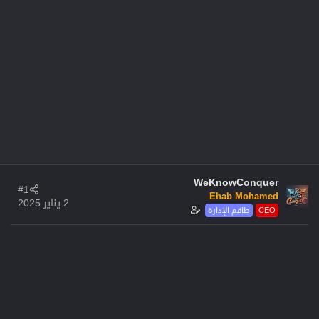
WeKnowConquer
#1
Ehab Mohamed
2 يناير 2025
CEO
طاقم الإدارة