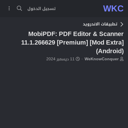
WKC
تسجيل الدخول
تطبيقات الاندرويد
MobiPDF: PDF Editor & Scanner
11.1.266629 [Premium] [Mod Extra]
(Android)
ب
ت
WeKnowConquer
11 ديسمبر 2024
ا
ا
د
ر
ئ
ي
ا
خ
ل
ا
م
ل
و
ب
ض
د
و
ء
ع