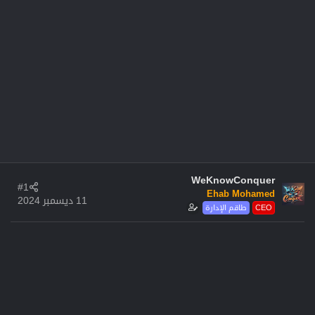
WeKnowConquer
#1
Ehab Mohamed
11 ديسمبر 2024
CEO
طاقم الإدارة