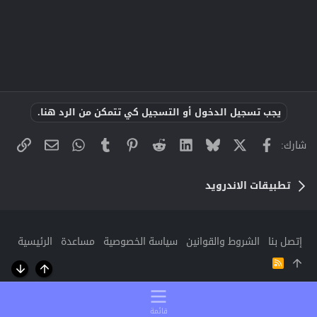
يجب تسجيل الدخول أو التسجيل كي تتمكن من الرد هنا.
X
فيسبوك
Bluesky
LinkedIn
Reddit
Pinterest
Tumblr
WhatsApp
الراب
البريد الإلك
شارك:
تطبيقات الاندرويد
إتصل بنا
الشروط والقوانين
سياسة الخصوصية
مساعدة
الرئيسية
R
S
أعلى
أسفل
S
قائمة