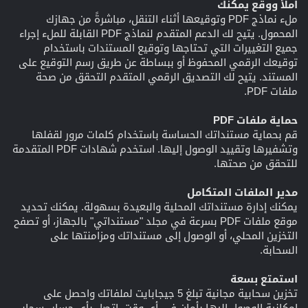
املأ ووقع يمكنك
ملء نماذج PDF وتوقيعها أثناء التنقل، مباشرةً من جهازك
المحمول. يتيح لك الدعم المتقدم لنماذج PDF القابلة للملء إجراء
جميع التغييرات التي تحتاجها وتوقيع المستندات باستخدام
توقيعك الرقمي المحفوظ أو ببساطة عن طريق رسم التوقيع على
المستند. يتيح لك التصديق الرقمي المتقدم التحقق من صحة
ملفات PDF.
حماية ملفات PDF
قم بحماية مستنداتك الحساسة باستخدام كلمات مرور لقفلها
وتشفيرها وتقييد الوصول إليها. استخدم شهادات PDF المتقدمة
للتحقق من صحتها.
مدير الملفات المتكامل
يمكنك إدارة مستنداتك المحلية والبعيدة بسهولة. يمكنك تحديد
موقع ملفات PDF بسرعة في مجلد "مستنداتي" بالجهاز، أو تصفح
التخزين المحلي، أو الوصول إلى مستنداتك ومزامنتها على
السحابة.
استمتع بسعة
تخزين سحابية مجانية تبلغ 5 جيجابايت لملفاتك واحصل على
إمكانية الوصول إليها بأمان في أي وقت. اتصل بأي حساب سحابي