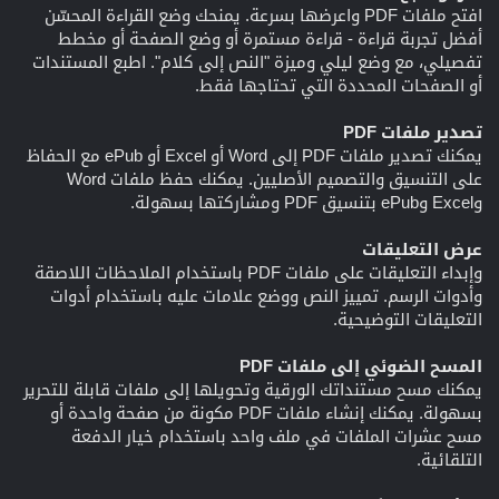
افتح ملفات PDF واعرضها بسرعة. يمنحك وضع القراءة المحسّن
أفضل تجربة قراءة - قراءة مستمرة أو وضع الصفحة أو مخطط
تفصيلي، مع وضع ليلي وميزة "النص إلى كلام". اطبع المستندات
أو الصفحات المحددة التي تحتاجها فقط.
تصدير ملفات PDF
يمكنك تصدير ملفات PDF إلى Word أو Excel أو ePub مع الحفاظ
على التنسيق والتصميم الأصليين. يمكنك حفظ ملفات Word
وExcel وePub بتنسيق PDF ومشاركتها بسهولة.
عرض التعليقات
وإبداء التعليقات على ملفات PDF باستخدام الملاحظات اللاصقة
وأدوات الرسم. تمييز النص ووضع علامات عليه باستخدام أدوات
التعليقات التوضيحية.
المسح الضوئي إلى ملفات PDF
يمكنك مسح مستنداتك الورقية وتحويلها إلى ملفات قابلة للتحرير
بسهولة. يمكنك إنشاء ملفات PDF مكونة من صفحة واحدة أو
مسح عشرات الملفات في ملف واحد باستخدام خيار الدفعة
التلقائية.