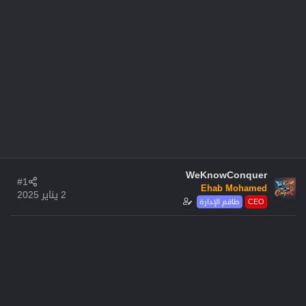
WeKnowConquer
#1
Ehab Mohamed
2 يناير 2025
CEO
طاقم الإدارة