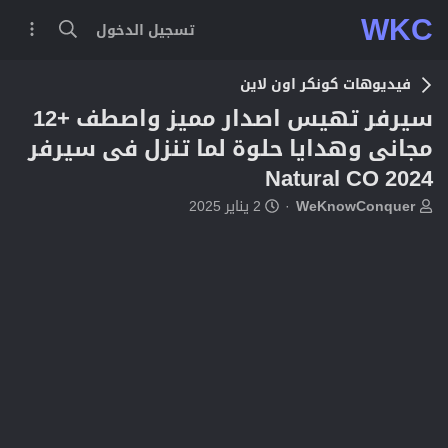
WKC
تسجيل الدخول
فيديوهات كونكر اون لاين
سيرفر تهيس اصدار مميز واصطف +12
مجانى وهدايا حلوة لما تنزل فى سيرفر
Natural CO 2024
ب
ت
WeKnowConquer
2 يناير 2025
ا
ا
د
ر
ئ
ي
ا
خ
ل
ا
م
ل
و
ب
ض
د
و
ء
ع