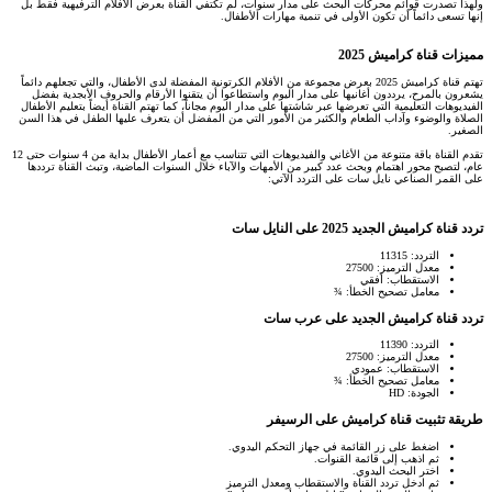
ولهذا تصدرت قوائم محركات البحث على مدار سنوات، لم تكتفي القناة بعرض الأفلام الترفيهية فقط بل
إنها تسعى دائماً أن تكون الأولى في تنمية مهارات الأطفال.
مميزات قناة كراميش 2025​
تهتم قناة كراميش 2025 بعرض مجموعة من الأفلام الكرتونية المفضلة لدى الأطفال، والتي تجعلهم دائماً
يشعرون بالمرح، يرددون أغانيها على مدار اليوم واستطاعوا أن يتقنوا الأرقام والحروف الأبجدية بفضل
الفيديوهات التعليمية التي تعرضها عبر شاشتها على مدار اليوم مجاناً، كما تهتم القناة أيضاً بتعليم الأطفال
الصلاة والوضوء وآداب الطعام والكثير من الأمور التي من المفضل أن يتعرف عليها الطفل في هذا السن
الصغير.
تقدم القناة باقة متنوعة من الأغاني والفيديوهات التي تتناسب مع أعمار الأطفال بداية من 4 سنوات حتى 12
عام، لتصبح محور اهتمام وبحث عدد كبير من الأمهات والآباء خلال السنوات الماضية، وتبث القناة ترددها
على القمر الصناعي نايل سات على التردد الآتي:
تردد قناة كراميش الجديد 2025 على النايل سات​
التردد: 11315
معدل الترميز: 27500
الاستقطاب: أفقي
معامل تصحيح الخطأ: ¾
تردد قناة كراميش الجديد على عرب سات​
التردد: 11390
معدل الترميز: 27500
الاستقطاب: عمودي
معامل تصحيح الخطأ: ¾
الجودة: HD
طريقة تثبيت قناة كراميش على الرسيفر​
اضغط على زر القائمة في جهاز التحكم اليدوي.
ثم اذهب إلى قائمة القنوات.
اختر البحث اليدوي.
ثم ادخل تردد القناة والاستقطاب ومعدل الترميز