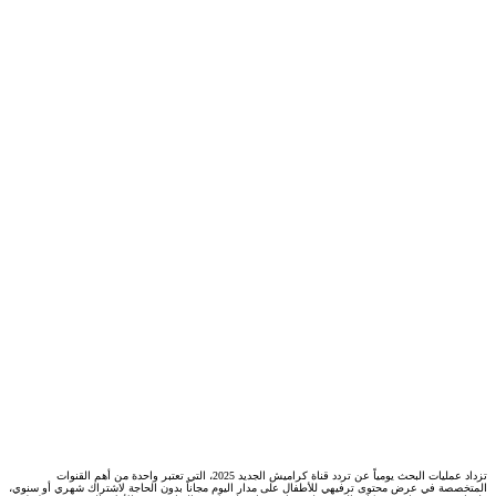
تزداد عمليات البحث يومياً عن تردد قناة كراميش الجديد 2025، التي تعتبر واحدة من أهم القنوات
المتخصصة في عرض محتوى ترفيهي للأطفال على مدار اليوم مجاناً بدون الحاجة لاشتراك شهري أو سنوي،