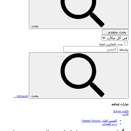
بحث
بحث متقدم…
بحث بالعناوين فقط
بواسطة:
بحث
Advanced…
خيارات إضافية
Toggle width
قائمة
القسم العام | General Section
تردد القنوات