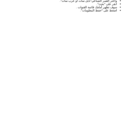
واختر القمر الصناعي”نايل سات أو عرب سات”.
انقر على “بحث”.
سوف تظهر أمامك قائمة القنوات .
اضغط على “حفظ المعلومات”.