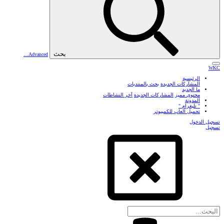
بحث
Advanced…
WKC
الرئيسية
المشاركات الجديدة
بحث بالمنتديات
ما الجديد
محتوى مميز
المشاركات الجديدة
آخر النشاطات
المدونة
" تليغرام "
تحميل العاب للكمبيوتر
تسجيل الدخول
تسجيل