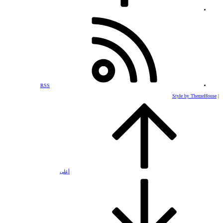
RSS
Style by ThemeHouse
|
أعلى