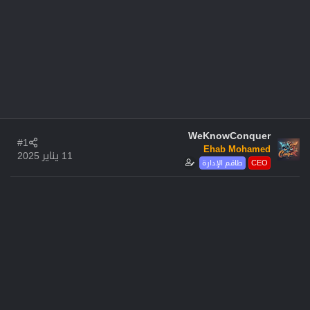
WeKnowConquer
#1
Ehab Mohamed
11 يناير 2025
CEO
طاقم الإدارة