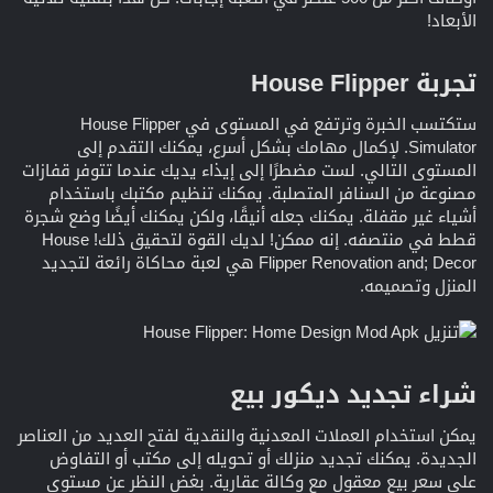
الأبعاد!
تجربة House Flipper​
ستكتسب الخبرة وترتفع في المستوى في House Flipper
Simulator. لإكمال مهامك بشكل أسرع، يمكنك التقدم إلى
المستوى التالي. لست مضطرًا إلى إيذاء يديك عندما تتوفر قفازات
مصنوعة من السنافر المتصلبة. يمكنك تنظيم مكتبك باستخدام
أشياء غير مقفلة. يمكنك جعله أنيقًا، ولكن يمكنك أيضًا وضع شجرة
قطط في منتصفه. إنه ممكن! لديك القوة لتحقيق ذلك! House
Flipper Renovation and; Decor هي لعبة محاكاة رائعة لتجديد
المنزل وتصميمه.
شراء تجديد ديكور بيع​
يمكن استخدام العملات المعدنية والنقدية لفتح العديد من العناصر
الجديدة. يمكنك تجديد منزلك أو تحويله إلى مكتب أو التفاوض
على سعر بيع معقول مع وكالة عقارية. بغض النظر عن مستوى