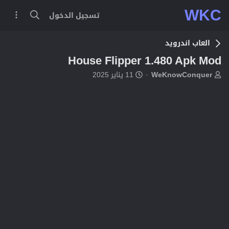
WKC
تسجيل الدخول
العاب اندرويد
House Flipper 1.480 Apk Mod
ب
ت
WeKnowConquer
11 يناير 2025
ا
ا
د
ر
ئ
ي
ا
خ
ل
ا
م
ل
و
ب
ض
د
و
ء
ع