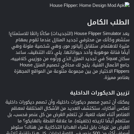
الطلب الكامل​
يعد House Flipper Simulator (التجديدات) مكانًا رائعًا للاستمتاع!
ستشعر وكأنك من محترفي تجديد المنازل عندما تقوم بمهام
مثيرة للاهتمام. ستقابل إليانور مور، وهي شخصية ملونة وهي
أيضًا فنانة موهوبة وأحد حيواناتها. يلي ذلك التنظيف. ساعد
سكان Squat في تجديد المنزل الذي ورثوه من جوزيبي كلافييه،
جامع الأعمال الفنية. يتيح لك محاكي تصميم المنزل House
Flippers الاختيار من بين مجموعة متنوعة من المواقع المجهزة
بعناصر مميزة.
تزيين الديكورات الداخلية​
يمكنك أن تصبح مصمم ديكورات داخلية، وأن تصمم ديكورات داخلية
تعكس أفكارك. ستكتشف العديد من الأشكال المختلفة لمعظم
العناصر أثناء لعبك للعبة. لن تتعلم الغرض من كل عنصر فحسب، بل
ستتعلم أيضًا تاريخه (خلفيته). ما علاقة القطة بالهايكو؟ ما
الغرض من غزوات بابل لشراء الهدايا التذكارية من هناك؟ ستوفر
أوصاف أكثر من 500 عنصر في اللعبة إجابات. كل هذا بتقنية ثلاثية