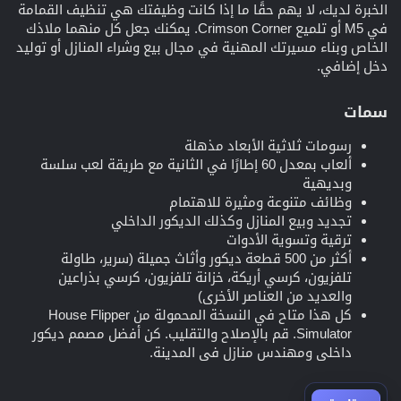
الخبرة لديك، لا يهم حقًا ما إذا كانت وظيفتك هي تنظيف القمامة
في M5 أو تلميع Crimson Corner. يمكنك جعل كل منهما ملاذك
الخاص وبناء مسيرتك المهنية في مجال بيع وشراء المنازل أو توليد
دخل إضافي.
سمات​
رسومات ثلاثية الأبعاد مذهلة
ألعاب بمعدل 60 إطارًا في الثانية مع طريقة لعب سلسة
وبديهية
وظائف متنوعة ومثيرة للاهتمام
تجديد وبيع المنازل وكذلك الديكور الداخلي
ترقية وتسوية الأدوات
أكثر من 500 قطعة ديكور وأثاث جميلة (سرير، طاولة
تلفزيون، كرسي أريكة، خزانة تلفزيون، كرسي بذراعين
والعديد من العناصر الأخرى)
كل هذا متاح في النسخة المحمولة من House Flipper
Simulator. قم بالإصلاح والتقليب. كن أفضل مصمم ديكور
داخلي ومهندس منازل في المدينة.