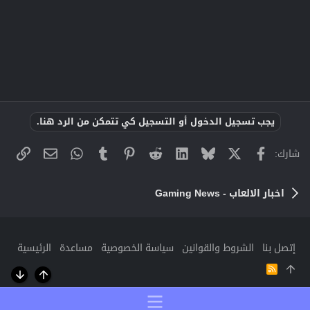
يجب تسجيل الدخول أو التسجيل كي تتمكن من الرد هنا.
X
فيسبوك
Bluesky
LinkedIn
Reddit
Pinterest
Tumblr
WhatsApp
الراب
البريد الإلك
شارك:
اخبار الالعاب - Gaming News
إتصل بنا
الشروط والقوانين
سياسة الخصوصية
مساعدة
الرئيسية
R
S
أعلى
أسفل
S