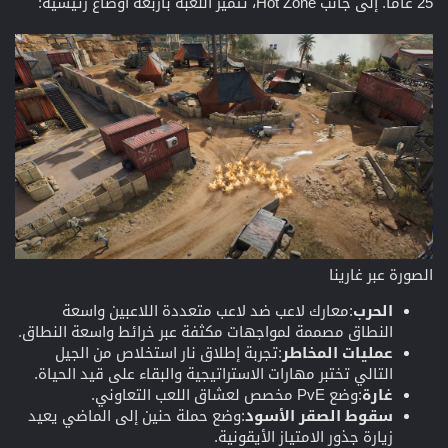
25 عامًا. إلى جانب Hot Zone، تتميز اللعبة بأربعة أوضاع رئيسية:
الصورة عبر غارينا
الحرب
:معارك لاعب ضد لاعب متعددة اللاعبين واسعة
النطاق مصممة لمواجهات مكثفة عبر خرائط واسعة النطاق.
عمليات المخاطر
:تجربة إطلاق نار استخلاص من الجيل
التالي تختبر مهارات الاستراتيجية والبقاء على قيد الحياة.
غارة
:وضع PvE مخصص لعشاق اللعب التعاوني.
سقوط الصقر الأسود
:وضع حملة حنين إلى الماضي يعيد
زيارة جذور الامتياز الأيقونية.