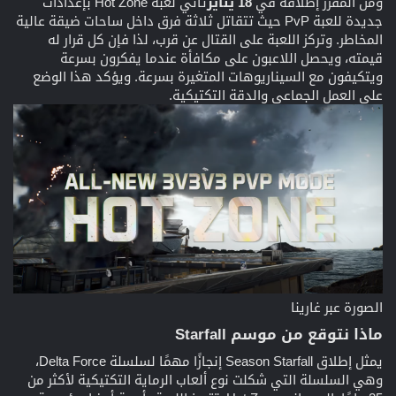
ومن المقرر إطلاقه في
18 يناير
تأتي لعبة Hot Zone بإعدادات
جديدة للعبة PvP حيث تتقاتل ثلاثة فرق داخل ساحات ضيقة عالية
المخاطر. وتركز اللعبة على القتال عن قرب، لذا فإن كل قرار له
قيمته، ويحصل اللاعبون على مكافأة عندما يفكرون بسرعة
ويتكيفون مع السيناريوهات المتغيرة بسرعة. ويؤكد هذا الوضع
على العمل الجماعي والدقة التكتيكية.
الصورة عبر غارينا
ماذا نتوقع من موسم Starfall
يمثل إطلاق Season Starfall إنجازًا مهمًا لسلسلة Delta Force،
وهي السلسلة التي شكلت نوع ألعاب الرماية التكتيكية لأكثر من