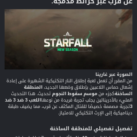
عن قرب عبر خرائط مدمجة.​
الصورة عبر غارينا
من المقرر أن تعمل لعبة إطلاق النار التكتيكية الشهيرة على إعادة
إشعال حماس اللاعبين بإطلاق وضعها الجديد،
المنطقة
الساخنة
كجزء من
موسم سقوط النجوم
تحديث. هذا التحديث
المليء بالأدرينالين يجلب تجربة فريدة من نوعها
اللعب 3 ضد 3 ضد
3
تجربة مصممة خصيصًا للقتال المكثف عن قرب، مما يضيف طبقة
ديناميكية إلى الإرث التكتيكي للامتياز.
تفصيل تفصيلي للمنطقة الساخنة