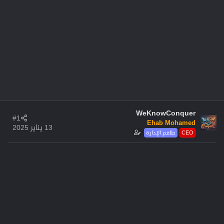
WeKnowConquer
#1
Ehab Mohamed
13 يناير 2025
CEO
طاقم الإدارة