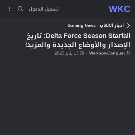
WKC
تسجيل الدخول
اخبار الالعاب - Gaming News
Delta Force Season Starfall: تاريخ
الإصدار والأوضاع الجديدة والمزيد!
ب
ت
WeKnowConquer
13 يناير 2025
ا
ا
د
ر
ئ
ي
ا
خ
ل
ا
م
ل
و
ب
ض
د
و
ء
ع