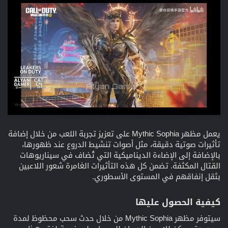
يعمل مظهر Mythic Sophia على تعزيز تجربة اللعب من خلال إضافة
تأثيرات صوتية دقيقة، مثل أصوات تنشيط الدروع عند ظهورها،
بالإضافة إلى الإضاءة الديناميكية التي تُضاف في سيناريوهات
القتال المكثفة. تضمن كل هذه التأثيرات الغامرة شعور اللاعبين
بثقل إنفاقهم في المستوى الأسطوري.
كيفية الحصول عليها​
سيتوفر مظهر Mythic Sophia من خلال حدث سحب محظوظ لمدة