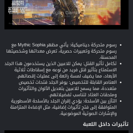
رسوم متحركة ديناميكية: يأتي مظهر Mythic Sophia مع
رسوم متحركة وتعبيرات حصرية، تعرض معداتها وشخصيتها
المحسنة.
تكامل تأثير القتل: يمكن للاعبين الذين يستخدمون هذا الجلد
الاستمتاع بتأثير قتل فريد من نوعه مع إسقاطات ثلاثية
الأبعاد، مما يضيف لمسة رائعة إلى عمليات إقصائهم.
العناصر القابلة للتخصيص: يوفر الجلد فتحات تخصيص
متعددة، مما يسمح للاعبين بتعديل الألوان والتأثيرات
وملحقات العتاد لتناسب تفضيلاتهم.
التآزر بين الأسلحة: يؤدي إقران الجلد بالأسلحة الأسطورية
المتوافقة إلى فتح تأثيرات إضافية، مثل الإضاءة المتزامنة
والإشارات الصوتية الموضوعية.
تأثيرات داخل اللعبة​