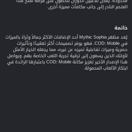
محدودة. يمكن للاعبين الدوران للحصول على فرصة لفتح هذا
العنصر النادر إلى جانب مكافآت مميزة أخرى.
خاتمة​
يُعد مظهر Mythic Sophia أحد الإضافات الأكثر جمالاً وثراءً بالميزات
في COD: Mobile. فهو يوفر تصميمات أكثر تعقيدًا وتأثيرات
حصرية وميزات تفاعلية تميزه عن غيره، مما يجعله الخيار الأمثل
لأولئك الذين يسعون إلى ترقية تجربة اللعب الخاصة بهم. ويواصل
هذا الإصدار الأخير تعزيز مكانة COD: Mobile باعتبارها الرائدة في
ابتكار الألعاب المحمولة.