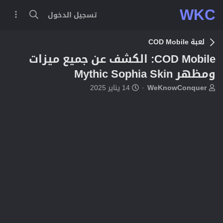
WKC
تسجيل الدخول
لعبة COD Mobile
COD Mobile: الكشف عن جميع ميزات
ومظهر Mythic Sophia Skin
ب
ت
WeKnowConquer
14 يناير 2025
ا
ا
د
ر
ئ
ي
ا
خ
ل
ا
م
ل
و
ب
ض
د
و
ء
ع