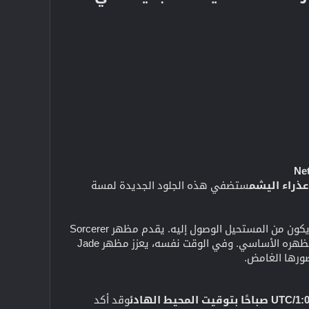
ذراء اليشم
ستضفي هذه الجلود الجديدة لمسة
، موطن Iron Fist، وهو بُعد يكاد يكون من المستحيل الوصول إليه. يقدم مظهر Sorcerer
Immortal الخاص بـ Doctor Strange مخطط ألوان جديد تمامًا وتصميمًا صوفيًا راقيًا، مما يجعله مميزًا عن مظهره الأساسي. وفي الوقت نفسه، يعزز مظهر Jade
وقد أكد