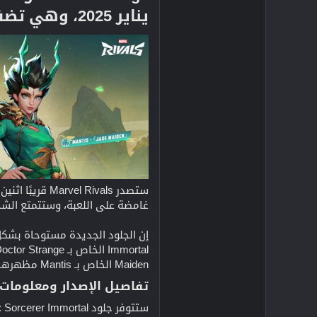
يناير 2025، وهي تضفي قوة صوفية على اللعبة.​
ستصدر Marvel Rivals قريبًا اثنين من جلود الأبطال الجديدة:
غامضة على اللعبة، وستتمتع الش
إن الجلود الجديدة مستوحاة بش
Maiden الخاص بـ Mantis مظهرها الأخضر المميز مع لمسات من اليشم ولمسات متطابقة، مما يزيد من حضورها الغامض.
تفاصيل الإصدار ومعلومات 
ستتوفر جلود Doctor Strange: Sorcerer Immortal وMantis: Jade Maiden على