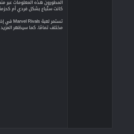
المطورون هذه المعلومات عبر منشو
كانت ستُباع بشكل فردي أم كحزمة. 
تستمر لع
مختلف تمامًا. كما سيظهر المزيد من أعضاء Fantastic Four في التحديثات المستقبلية، مما يعزز من مكانة اللعبة كأساس م