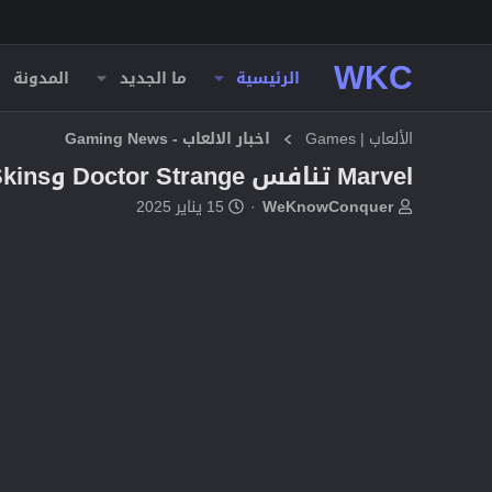
WKC
الرئيسية
ما الجديد
المدونة
الألعاب | Games
اخبار الالعاب - Gaming News
Marvel تنافس Doctor Strange وMantis Skins القادمة: إليك ما تحتاج إلى معرفته
ب
ت
WeKnowConquer
15 يناير 2025
ا
ا
د
ر
ئ
ي
ا
خ
ل
ا
م
ل
و
ب
ض
د
و
ء
ع