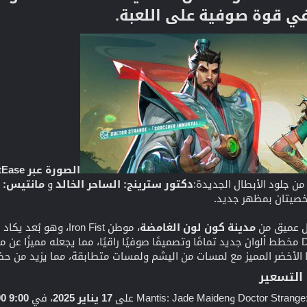
الصورة عبر NetEase
دكتور سترينج: الساحر الخالد
و
مانتيس: ع
خصيتان بمظهر جديد.
كل عميق من
مدينة كون لون الغامضة
التسعير
17 يناير 2025
، في
9:00 UTC/1:00 صباحًا بتوقيت المحيط الهادئ