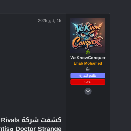
15 يناير 2025
WeKnowConquer
Ehab Mohamed
طاقم الإدارة
CEO
4 ديسمبر 2024
2,719
3
38