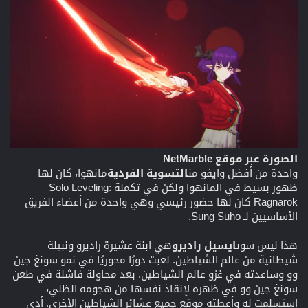
الصورة عبر موقع NetMarble
واحدة من أفضل وايفو من
التسوية الفردية
مانهوا، كان لها
ظهور بسيط في المانهوا ولكن في تكملة Solo Leveling:
Ragnarok كان لها حضور رئيسي وهي واحدة من أعضاء الفريق
الأساسيين لـ Sung Suho.
هذا ليس سوى
ايسيل راديرو
هي ابنة عشيرة راديرو ونبيلة
شيطانية من عالم الشياطين. لعبت دورًا محوريًا في نمو سونغ جين
وو وساعدته في غزو عالم الشياطين. بعد محاولة فاشلة في طعن
سونغ جين وو في ظهره لإنقاذ نفسها من هجومه الظلي،
استسلمت له وأعطته موقع جميع عشائر الشياطين الأخرى. أدى