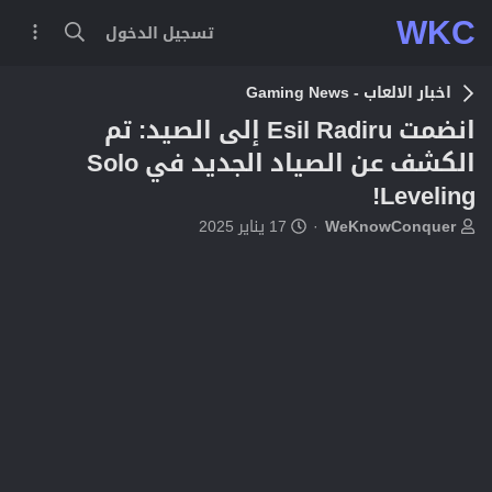
WKC
تسجيل الدخول
اخبار الالعاب - Gaming News
انضمت Esil Radiru إلى الصيد: تم
الكشف عن الصياد الجديد في Solo
Leveling!
ب
ت
WeKnowConquer
17 يناير 2025
ا
ا
د
ر
ئ
ي
ا
خ
ل
ا
م
ل
و
ب
ض
د
و
ء
ع