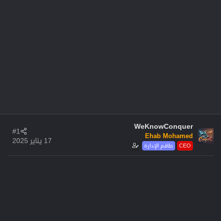
WeKnowConquer
#1
Ehab Mohamed
17 يناير 2025
CEO
طاقم الإدارة