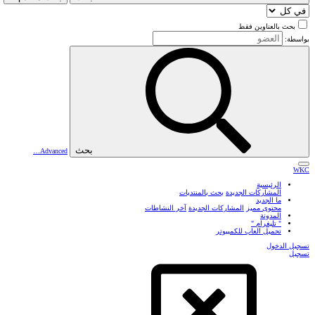
بحث بالعناوين فقط
بواسطة:
بحث
Advanced…
WKC
الرئيسية
المشاركات الجديدة
بحث بالمنتديات
ما الجديد
محتوى مميز
المشاركات الجديدة
آخر النشاطات
المدونة
" تليغرام "
تحميل العاب للكمبيوتر
تسجيل الدخول
تسجيل