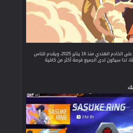
كشفت Free Fire MAX عن حدث جديد، هذه المرة بالشراكة مع أنمي Naruto الشهير. يتوفر Sasuke Ring على الخادم الهندي منذ 16 يناير 2025، ويقدم للناس
ز ببعض الجوائز الخاصة حقًا، بما في ذلك حزمة Sasuke باهظة الثمن. يستمر الحدث لمدة 24 يومًا، لذا سيكون لدى الجميع فرصة أكثر من كافية