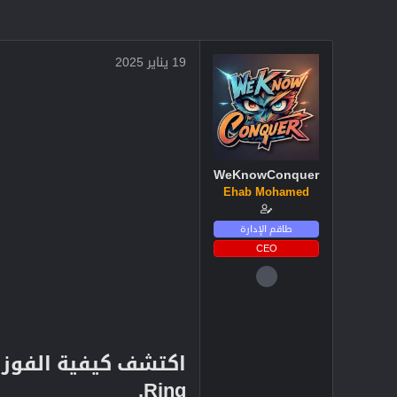
19 يناير 2025
WeKnowConquer
Ehab Mohamed
طاقم الإدارة
CEO
4 ديسمبر 2024
2,719
3
38
Ring.​