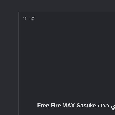
#1
اكتشف كيفية الفوز بحزمة Sasuke والمكافآت الحصرية الأخرى في حدث Free Fire MAX Sasuke