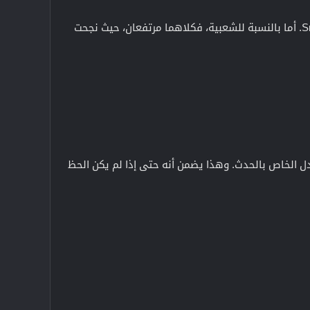
سيقام حدث Sasuke Ring، والذي ستظهر خلاله جائزتان مذهلتان: Sasuke Bundle وSnake Sword Katana. أما بالنسبة للشعبية، فكلاهما مرتفعان، حيث نجحت
 في قسم التبادل الخاص بالحدث. وهذا يضمن أنه حتى إذا لم يكن الحظ