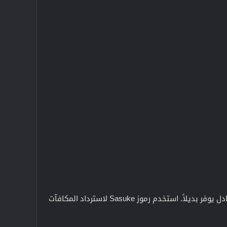
إذا لم تتمكن من الحصول على حزمة Sasuke أو غيرها من العناصر المميزة من خلال الدورات، فإن قسم التبادل يوفر بديلاً. استخدم رموز Sasuke لاسترداد المكافآت