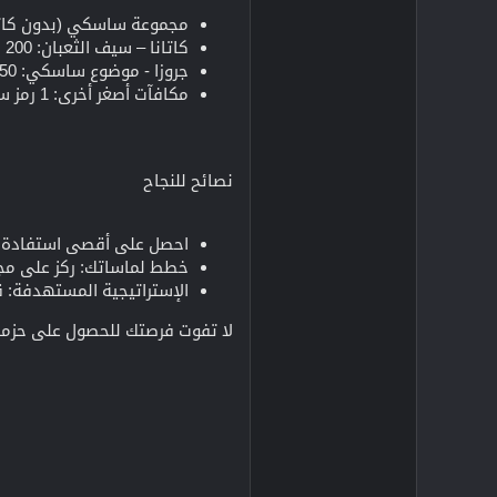
مجموعة ساسكي (بدون كاتانا): 200 رمز
كاتانا – سيف الثعبان: 200 رمز ساسكي
جروزا - موضوع ساسكي: 150 رمز ساسكي
مكافآت أصغر أخرى: 1 رمز ساسكي لكل شخص
نصائح للنجاح
احصل على أقصى استفادة من
خطط لماساتك: ركز على مجموعات الـ11 دورة للحصو
الإستراتيجية المستهدفة: قم بتجميع رموز Sasuke واستخدم خيار 
لا تفوت فرصتك للحصول على حزمة Sasuke وغيرها من العناصر الحصرية. شارك في حدث Sasuke Ring واستعرض أسلوبك في Free Fire MAX 