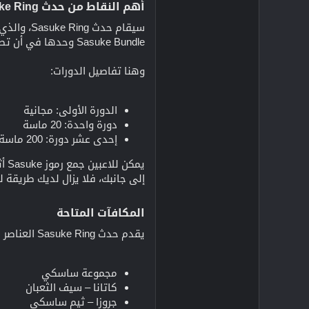
أهم النقاط من حدث Sasuke Ring.​
Sasuke Bundle وحدها في أن تصبح من المفضلات لدى أكثر من مليون لاعب.
وهنا تفاصيل الدورات:
الدورة الأولى: مجانية
دورة واحدة: 20 ماسة
إحدى عشر دورة: 200 ماسة
يم
إلى جانبك، فلا يزال لديك طريقة 
المكافآت المتاحة​
يقدم حدث Sasuke Ring العناصر التالية:
مجموعة ساسكي
كاتانا – سيف الثعبان
جروزا – ثيم ساسكي