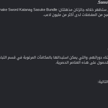
كن للاعبين جمع رموز Sasuke أثناء دوراتهم، والتي يمكن استبدالها بالمكافآت المرغوبة
للحصول على هذه العناصر الحصرية.