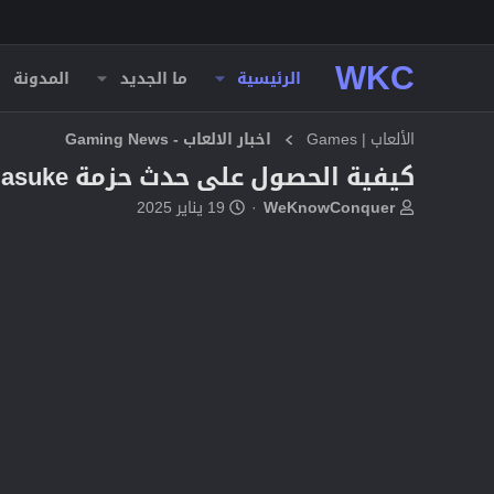
WKC
الرئيسية
ما الجديد
المدونة
الألعاب | Games
اخبار الالعاب - Gaming News
كيفية الحصول على حدث حزمة Sasuke في Free Fire MAX
ب
ت
WeKnowConquer
19 يناير 2025
ا
ا
د
ر
ئ
ي
ا
خ
ل
ا
م
ل
و
ب
ض
د
و
ء
ع