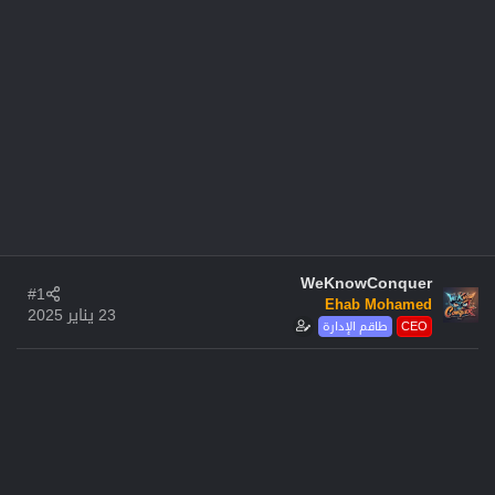
WeKnowConquer
#1
Ehab Mohamed
23 يناير 2025
CEO
طاقم الإدارة