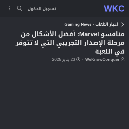
WKC
تسجيل الدخول
اخبار الالعاب - Gaming News
منافسو Marvel: أفضل الأشكال من
مرحلة الإصدار التجريبي التي لا تتوفر
في اللعبة
ب
ت
WeKnowConquer
23 يناير 2025
ا
ا
د
ر
ئ
ي
ا
خ
ل
ا
م
ل
و
ب
ض
د
و
ء
ع