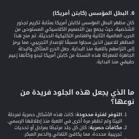
6. البطل المؤسس (كابتن أمريكا)​
كان مظهر البطل المؤسس لكابتن أمريكا بمثابة تكريم لجذور
الشخصية، حيث يجمع بين التصميم الكلاسيكي المستوحى من
الحرب العالمية الثانية والعناصر التكتيكية الحديثة. تم منح هذا
المظهر للاعبين الذين سجلوا مسبقًا للإصدار التجريبي، مما يرمز
إلى التزامهم باللعبة منذ البداية. جعل الدرع المتآكل والبدلة
الجاهزة للمعركة هذه النسخة من كابتن أمريكا تبدو وكأنها زعيم
حقيقي منذ البداية.
ما الذي يجعل هذه الجلود فريدة من
نوعها؟​
التوفر لفترة محدودة:
كانت هذه الأشكال حصرية لمرحلة
البيتا ولم تظهر مرة أخرى في اللعبة منذ إطلاقها الرسمي.
مكافآت حصرية:
كان كل جلد مرتبطًا بمراحل أو تحديات
تجريبية محددة، مما يكافئ التفاني والدعم المبكر.