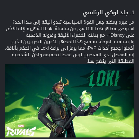
1. جلد لوكي الرئاسي​
من غيره يمكنه جعل القوة السياسية تبدو أنيقة إلى هذا الحد؟
استوحي مظهر Loki الرئاسي من سلسلة Loki الشهيرة لإله الأذى
على Disney+، مع بدلته الخضراء الأنيقة وقرونه الذهبية
وابتسامته المرحة. تم منح هذا المظهر للاعبين التجريبيين الذين
أكملوا جميع أحداث PvP، مما يرمز إلى براعة Loki في الحكم بأناقة.
إنه المفضل لدى المعجبين ليس فقط لتصميمه ولكن للشخصية
المطلقة التي ينضح بها.