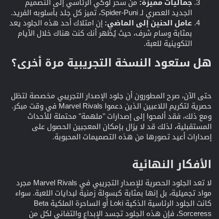
جماليات مميزة:
من سحر لوكي الرئاسي إلى التصميم
الجديد العصري لـ Spider-Puni، تميز كل جلد بأسلوبه الفريد.
عامل الحنين إلى الماضي:
إن امتلاك أحد هذه الجلود يعد
بمثابة وسام شرف، حيث يُظهر أنك كنت هناك خلال الأيام
التكوينية للعبة.
هل ستعود النسخة التجريبية مرة أخرى؟​
حتى الآن، صرح المطورون أن جلود الإصدار التجريبي مخصصة لتظل
حصرية لتكريم اللاعبين الذين دعموا Marvel Rivals في وقت مبكر.
ومع ذلك، فقد ألمحوا إلى إصدارات "ملهمة" محتملة للأحداث
المستقبلية، لذلك قد لا يزال بإمكان المعجبين الحصول على
إصدارات أعيد تصورها من هذه التصميمات المحبوبة.
الأفكار النهائية​
لا تعد الجلود الحصرية للإصدار التجريبي في Marvel Rivals مجرد
مواد تجميلية، بل إنها بمثابة كبسولة زمنية لبدايات اللعبة. سواء
كانت الجلود الرئاسية الذكية Loki أو الساحرة الملكية Beta
Sorceress، فإن هذه الجلود تجسد الإبداع والتفاني لكل من