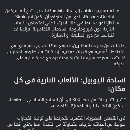
تم تسريب Jubilee إلى جانب Gambit، الذي يشاع أنه سيكون
Duelist، وRogue، الذي من المتوقع أن يكون Strategist.
نظرًا لقواها، بما في ذلك قدرتها على امتصاص الألعاب
النارية دون ضرر ومقاومة الهجمات التخاطرية، فإنها قد
تتناسب مع دور الطليعة أو المبارزة.
إذا كانت من طليعة المحاربين، فتوقع منها تقديم دعم قوي في
الخطوط الأمامية مع قدرات دفاعية. إذا كانت من طليعة المحاربين،
فاستعد لمعركة سريعة الوتيرة ومتفجرة مع قدرة عالية على
الحركة.
أسلحة اليوبيل: الألعاب النارية في كل
مكان!​
تشير التسريبات من X0XLeak إلى أن السلاح الأساسي لـ Jubilee
سيكون الألعاب النارية المميزة الخاصة بها.
في القصص المصورة، اشتهرت بقدرتها على توليد انفجارات
ضوئية من الطاقة بدرجات متفاوتة من الشدة، مما يعني أنها من