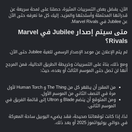
الآن، بفضل بعض التسريبات المثيرة، حصلنا على لمحة سريعة عن
قدراتها المحتملة وأسلحتها والمزيد. إليك كل ما نعرفه حتى الآن
عن Jubilee في Marvel Rivals.
متى سيتم إصدار Jubilee في Marvel
Rivals؟​
لم يتم الإعلان عن موعد الإصدار الرسمي للعبة Jubilee حتى الآن.
ومع ذلك، بناءً على التسريبات وخريطة الطريق الحالية، فمن المرجح
أنها لن تصل حتى الموسم الثالث أو بعده، حيث:
من المقرر أن يظهر كل من The Thing و Human Torch لأول
مرة في النصف الثاني من الموسم الأول.
ومن المتوقع أن ينضم Blade و Ultron إلى قائمة الفريق في
الموسم الثاني.
لذا، إذا كانت توقعاتنا صحيحة، فقد يضيء اليوبيل ساحة المعركة
في حوالي يوليو/تموز 2025 أو بعد ذلك.