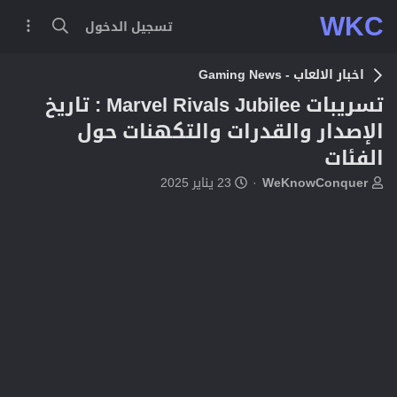
WKC
تسجيل الدخول
اخبار الالعاب - Gaming News
تسريبات Marvel Rivals Jubilee : تاريخ
الإصدار والقدرات والتكهنات حول
الفئات
ب
ت
WeKnowConquer
23 يناير 2025
ا
ا
د
ر
ئ
ي
ا
خ
ل
ا
م
ل
و
ب
ض
د
و
ء
ع