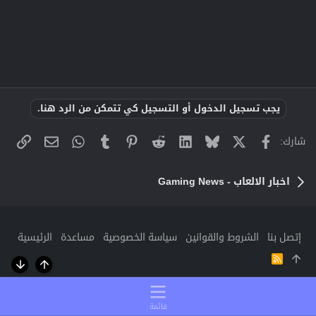
يجب تسجيل الدخول أو التسجيل كي تتمكن من الرد هنا.
X
فيسبوك
Bluesky
LinkedIn
Reddit
Pinterest
Tumblr
WhatsApp
الراب
البريد الإلك
شارك:
اخبار الالعاب - Gaming News
إتصل بنا
الشروط والقوانين
سياسة الخصوصية
مساعدة
الرئيسية
R
S
أعلى
أسفل
S
قائمة