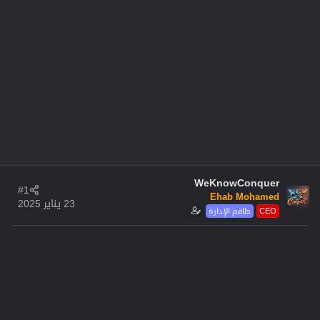
WeKnowConquer
#1
Ehab Mohamed
23 يناير 2025
CEO
طاقم الإدارة