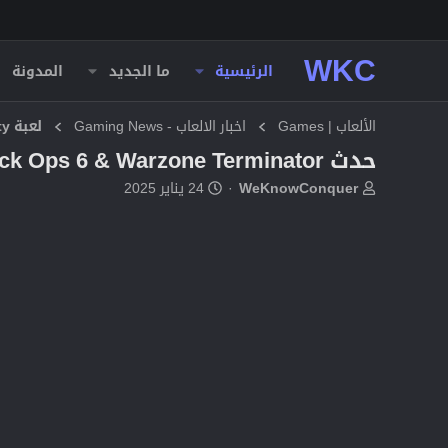
WKC
الرئيسية
ما الجديد
المدونة
الألعاب | Games
اخبار الالعاب - Gaming News
لعبة Call of Duty
حدث Call of Duty Black Ops 6 & Warzone Terminator: تاريخ الإصدار والمكافآت والأزياء والمزيد
ب
ت
WeKnowConquer
24 يناير 2025
ا
ا
د
ر
ئ
ي
ا
خ
ل
ا
م
ل
و
ب
ض
د
و
ء
ع