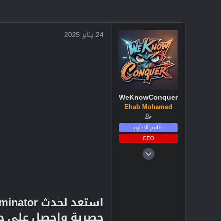
24 يناير 2025
WeKnowConquer
Ehab Mohamed
طاقم الإدارة
CEO
4 ديسمبر 2024
2,722
3
38
حصرية واحصل على جلود T-800 الشهيرة في Black Ops 6 