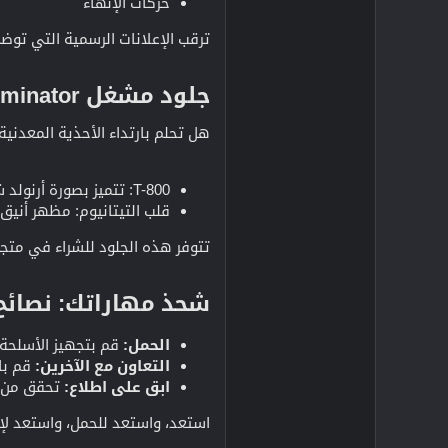
حركات الإنهاء
ترقب الإعلانات الرسمية التي توض
جلود مشغل Terminator: كن T-800​
هل تحلم بارتداء الأحذية المعدنية الخاصة بـ Terminator؟ هناك اثنان من الجلود ا
T-800: تتميز بصورة أرنولد شوارزنيجر الشهيرة.
قلب التيتانيوم: مظهر أنيق
تتوفر هذه الجلود للشراء في متجر CoD ولا تشكل جزءًا من مكافآت الأحداث المجان
شحذ مهاراتك: نصائح 
الحمل:
قم بتجهيز الأسلحة ذ
التعاون مع الآخرين:
قم با
ابق على اطلاع:
تحقق من ال
استعد، واستعد للحمل، واستعد لإن