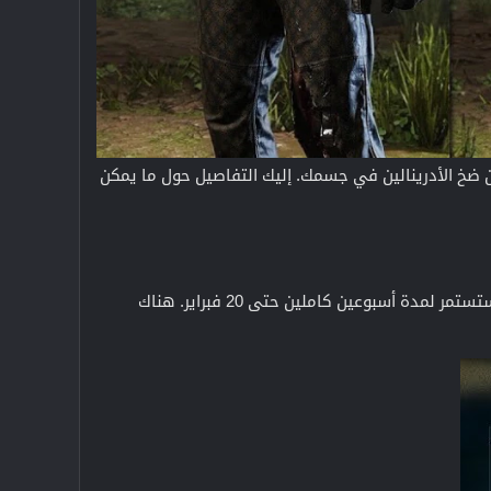
Warzon بحدث مثير من المؤكد أنه سيزيد من ضخ الأدرينالين في جسمك. إليك التفاصيل حول ما يمكن
أضف يوم الخميس الموافق 6 فبراير 2025 إلى تقويمك. هذا هو موعد انطلاق فعالية Terminator، والتي ستستمر لمدة أسبوعين كاملين حتى 20 فبراير. هناك