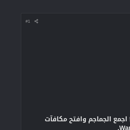
#1
تعد لحدث Call of Duty Terminator الذي يبدأ في 6 فبراير 2025! اجمع الجماجم وافتح مكافآت