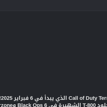
اس
وWarzone.​