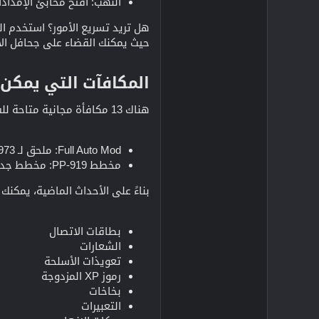
النهب: افتح مخابئ الإمدادا
هل تريد تسريع الأمور؟ استخدم ال
حيث يمكنك القضاء على جحافل ال
المكافآت التي يمكن 
هناك 13 مكافأة مجانية متاحة للفوز بها أثناء الحدث. وبينما لم يتم الكشف عن القائمة الكاملة بعد، إليك لمحة سريعة عنها:
Full Auto Mod: ملحق لـ AEK-973.
مخطط PP-919: مخطط جديد لامع لإضافته إلى مجموعتك.
بناءً على الأحداث الماضية، يمكنك 
بطاقات الاتصال
الشعارات
تعويذات الأسلحة
رموز XP المزدوجة
بخاخات
التعبيرات