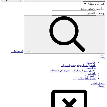
بحث بالعناوين فقط
بواسطة:
بحث
Advanced…
WKC
الرئيسية
المشاركات الجديدة
بحث بالمنتديات
ما الجديد
محتوى مميز
المشاركات الجديدة
آخر النشاطات
المدونة
" تليغرام "
تحميل العاب للكمبيوتر
تسجيل الدخول
تسجيل