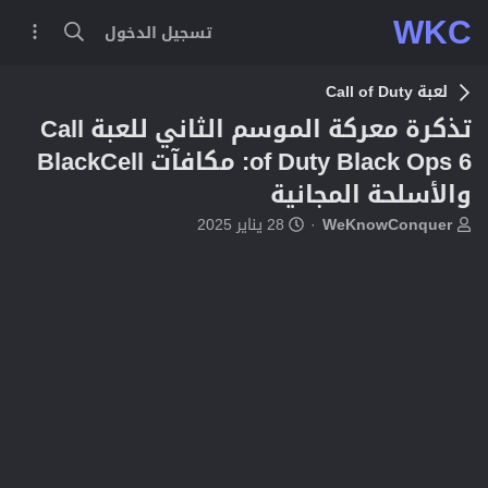
WKC
تسجيل الدخول
لعبة Call of Duty
تذكرة معركة الموسم الثاني للعبة Call
of Duty Black Ops 6: مكافآت BlackCell
والأسلحة المجانية
ب
ت
WeKnowConquer
28 يناير 2025
ا
ا
د
ر
ئ
ي
ا
خ
ل
ا
م
ل
و
ب
ض
د
و
ء
ع