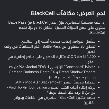
نجم العرض: مكافآت BlackCell​
إذا كنت مستعدًا للمغامرة، فإن إصدار BlackCell من Battle Pass
يحتوي على بعض الميزات المميزة. مقابل 30 دولارًا، تقدم
BlackCell:
مشغل الدوامة: إضافة جديدة أنيقة إلى القائمة.
تخطي 20 مستوى من Battle Pass: افتح المكافآت في وقت
قصير!
1,100 نقطة COD: مثالية للحصول على عناصر إضافية في
المتجر.
مخطط "Boneshard" الرئيسي لـ Jackal PDW: مكتمل مع
Dread Shadow Tracers و Crimson Darkness Death FX
ورسوم متحركة للتفتيش القاتل.
مخطط بندقية القنص "Blacksmoke" لـ AMR Mod 4.
حركة إنهاء أنياب الكلب: تتميز بـ Void Howler Companion -
لأن من لا يريد كلبًا شبحيًا مرعبًا؟
علامة عشيرة BlackCell: استعرض في القاعات ودوائر
الفائزين.