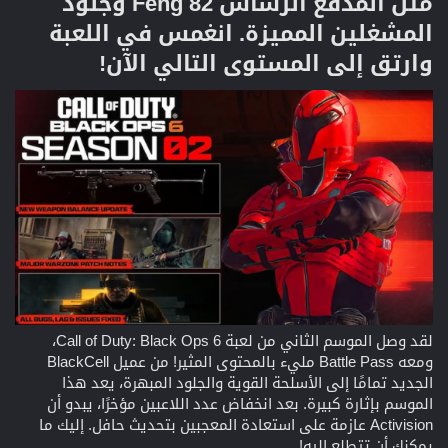
مثل المدفع الرشاش Feng 82 وجلود
المشغلين المميزة. انغمس في اللعبة
وارتق إلى المستوى التالي الآن!​
لقد وصل الموسم الثاني من لعبة Call of Duty: Black Ops 6،
ومعه Battle Pass مليء بالمحتوى المثير! من عميل BlackCell
الجديد تمامًا إلى الأسلحة القوية والجلود المبهرة، يعد هذا
الموسم بإثارة كبيرة. بعد انخفاض عدد اللاعبين مؤخرًا، يبدو أن
Activision عازمة على استعادة المعجبين بتحديث حافل. إليك ما
يمكنك أن تتطلع إليه!