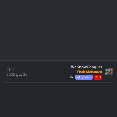
WeKnowConquer
#1
Ehab Mohamed
28 يناير 2025
CEO
طاقم الإدارة