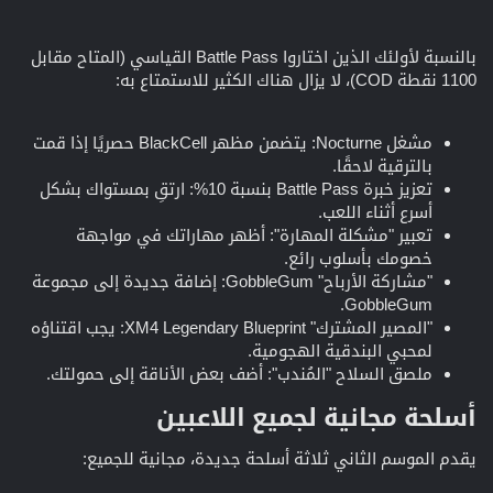
بالنسبة لأولئك الذين اختاروا Battle Pass القياسي (المتاح مقابل
1100 نقطة COD)، لا يزال هناك الكثير للاستمتاع به:
مشغل Nocturne: يتضمن مظهر BlackCell حصريًا إذا قمت
بالترقية لاحقًا.
تعزيز خبرة Battle Pass بنسبة 10%: ارتقِ بمستواك بشكل
أسرع أثناء اللعب.
تعبير "مشكلة المهارة": أظهر مهاراتك في مواجهة
خصومك بأسلوب رائع.
"مشاركة الأرباح" GobbleGum: إضافة جديدة إلى مجموعة
GobbleGum.
"المصير المشترك" XM4 Legendary Blueprint: يجب اقتناؤه
لمحبي البندقية الهجومية.
ملصق السلاح "المُندب": أضف بعض الأناقة إلى حمولتك.
أسلحة مجانية لجميع اللاعبين​
يقدم الموسم الثاني ثلاثة أسلحة جديدة، مجانية للجميع: