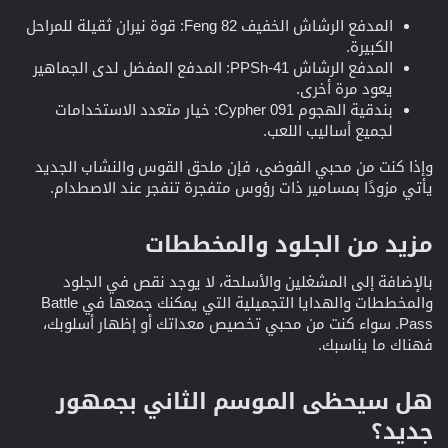
المدفع الرشاش الخفيف Feng 82: قوة نيران ثقيلة للمراحل
الكبيرة.
المدفع الرشاش PPSh-41: المدفع المفضل لدى الجماهير
يعود مرة أخرى.
بندقية الهجوم Cypher 091: خيار متعدد الاستخدامات
لجميع أساليب اللعب.
وإذا كنت من محبي الفوضى، فإن ملحق القوس والنشاب الجديد
يأتي مزودًا بمسامير ذات رؤوس متفجرة تنفجر عند الاصطدام.
مزيد من الجلود والمخططات​
بالإضافة إلى المشغلين والأسلحة، لا يوجد نقص في الجلود
والمخططات والهدايا التجميلية التي يمكنك جمعها في Battle
Pass. سواء كنت من محبي تخصيص معداتك أو إظهار أسلوبك،
فهناك ما يناسبك.
هل سيحظى الموسم الثاني بجمهور
جديد؟​