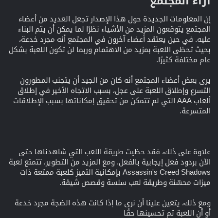
آراء المجتمع​
إن المعلومات الجديدة حول هذا الإصدار تجعل العديد من أعضاء
المجتمع يتوقعون المزيد من الأشياء نظرًا لما يمكن أن يتم البناء
عليه. في حين يعتقد أعضاء آخرون في المجتمع أنه مجرد خدعة،
بحيث تحظى اللعبة بمزيد من الاهتمام وربما لن تكون اللعبة بشكل
عام مختلفة كثيرًا.
يرى بعض أعضاء المجتمع أنه كان من الجيد أن يتجنب المطورون
التسرع وإطلاق اللعبة على عجل، بسبب الاتجاه الأخير في إطلاق
ألعاب AAA التي لم تتمكن من تحقيق إمكاناتها بسبب الإطلاقات
المتسرعة.
علاوة على ذلك، فقد حظيت طريقة اللعب التي شاهدناها حتى
الآن بردود فعل إيجابية بالفعل. ومع المزيد من التطوير، تتمتع لعبة
Assassin's Creed Shadows بإمكانية التميز كلعبة ممتعة ذات
ميزات محسّنة وطريقة لعب سلسة وقصص شيقة.
ومع ذلك، يتعين علينا أن نرى ما إذا كانت هذه الضجة مجرد خدعة
أو أن اللعبة تم تحسينها حقًا