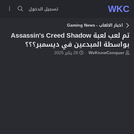
WKC
تسجيل الدخول
اخبار الالعاب - Gaming News
تم لعب لعبة Assassin's Creed Shadow
بواسطة المبدعين في ديسمبر؟؟؟
ب
ت
WeKnowConquer
28 يناير 2025
ا
ا
د
ر
ئ
ي
ا
خ
ل
ا
م
ل
و
ب
ض
د
و
ء
ع