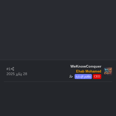
WeKnowConquer
#1
Ehab Mohamed
28 يناير 2025
CEO
طاقم الإدارة