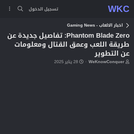
WKC
تسجيل الدخول
اخبار الالعاب - Gaming News
Phantom Blade Zero: تفاصيل جديدة عن
طريقة اللعب وعمق القتال ومعلومات
عن التطوير
ب
ت
WeKnowConquer
28 يناير 2025
ا
ا
د
ر
ئ
ي
ا
خ
ل
ا
م
ل
و
ب
ض
د
و
ء
ع