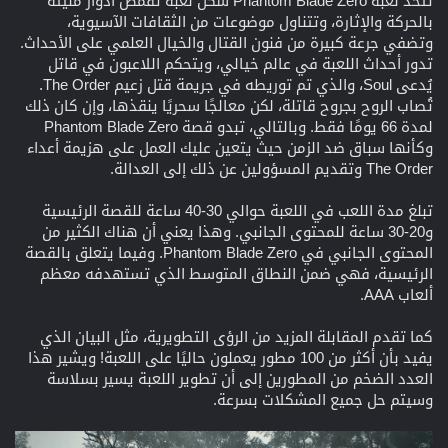
تتخذ لعبة Phantom Blade Zero شكل لعبة تقمص أدوار مليئة
بالحركة والإثارة، وتتناول موضوعات من الثقافات الآسيوية،
وتضفي جرعة كبيرة من فنون القتال والخيال العلمي على الأحداث.
تدور أحداث اللعبة في عالم خيالي، ويتحكم اللاعبون في قاتل
يُدعى Soul، والذي تم توريطه في جريمة قتل زعيم The Order.
تُصاب الروح بجروح قاتلة، لكن معالجًا سحريًا ينقذها، وإن كان ذلك
لمدة 66 يومًا فقط. وبالتالي، تبدو قصة Phantom Blade Zero
وكأنها سباق ضد الزمن حيث يتعين عليك العمل على هزيمة أعداء
The Order وتقديم المسؤولين عن ذلك إلى العدالة.
تبلغ مدة اللعب في اللعبة حوالي 30-40 ساعة للقصة الرئيسية
و20-30 ساعة للمحتوى الجانبي. وهذا يعني أن هناك الكثير من
المحتوى الجانبي في Phantom Blade Zero. وفيما يتعلق بالقصة
الرئيسية، فهي ضمن النطاق المتوسط الذي تستهدفه معظم
ألعاب AAA.
كما تقدم المقابلة المزيد من الرؤى التطويرية، مثل البيان الذي
يفيد بأن أكثر من 100 مطور يعملون حاليًا على اللعبة! ويشير هذا
العدد الضخم من المطورين إلى أن تطوير اللعبة يسير بسلاسة
وسيتم حل جميع المشكلات بسرعة.