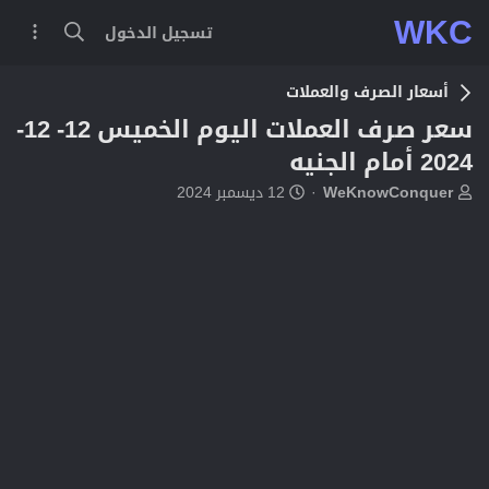
WKC
تسجيل الدخول
أسعار الصرف والعملات
سعر صرف العملات اليوم الخميس 12- 12-
2024 أمام الجنيه
ب
ت
WeKnowConquer
12 ديسمبر 2024
ا
ا
د
ر
ئ
ي
ا
خ
ل
ا
م
ل
و
ب
ض
د
و
ء
ع