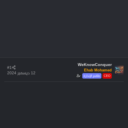
WeKnowConquer
#1
Ehab Mohamed
12 ديسمبر 2024
CEO
طاقم الإدارة