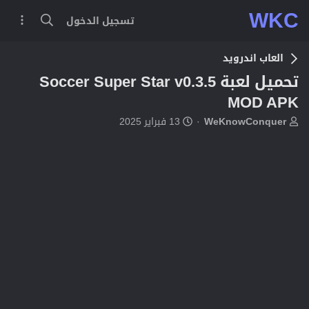
WKC
تسجيل الدخول
العاب اندرويد
تحميل لعبة Soccer Super Star v0.3.5
MOD APK
ب
ت
WeKnowConquer
13 فبراير 2025
ا
ا
د
ر
ئ
ي
ا
خ
ل
ا
م
ل
و
ب
ض
د
و
ء
ع