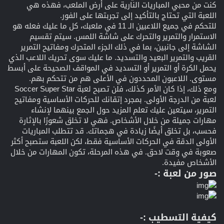
كنت من محبي المباريات النارية على أرض الملعب، فهذه هي
اللعبة التي تحتاج بالتأكيد إلى تجربتها على الفور.
للتحكم في جميع اللاعبين الـ 11 في ملعبك، كل ما عليك فعله هو
الاستمرار والتمرير والتحرك على شاشة اللمس. سيتم تقسيم
الشاشة إلى جانبين، بما في ذلك الجزء المتحرك ومفاتيح التمرير
القريب والتمرير البعيد والتسديد. ما عليك سوى تحريك اللاعب الذي
يحمل الكرة أو التمرير أو التسديد في المواقف الصحيحة على أبسط
مستوى. اللاعبون المحددون في الأعلى هم من تتحكم بهم.
ومع ذلك، إذا كان الأمر كذلك، فلن تصبح لعبة Soccer Super Star
لعبة من الدرجة الأولى. بمجرد إتقانك للحركات الأساسية ومفاتيح
التمرير، سيتعين عليك تعلم المزيد حول الجمع بينهما لإنشاء
مهارات جميلة من خلال الأشخاص. فهي لا تخلق شعورًا بالإثارة
فحسب، بل تخلق أيضًا زيادة في هجماتك. قد تتطلب المباريات
الأولى الدقة في الحركات الأساسية فقط، لكن اللعبة ستصبح أكثر
صعوبة في وقت لاحق. في هذه المرحلة، تكون المهارات من خلال
الأشخاص مفيدة.
صور من لعبة :-
كيفية التسطيب :-