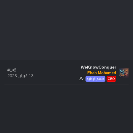
WeKnowConquer
#1
Ehab Mohamed
13 فبراير 2025
CEO
طاقم الإدارة