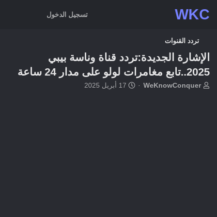
WKC
تسجيل الدخول
تردد القنوات
الإشارة الجديدة:تردد قناة وناسة بيبي
2025..تابع مغامرات لولو على مدار 24 ساعة
ب
ت
WeKnowConquer
17 أبريل 2025
ا
ا
د
ر
ئ
ي
ا
خ
ل
ا
م
ل
و
ب
ض
د
و
ء
ع