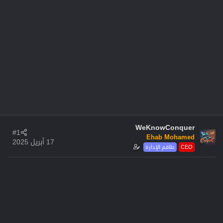
WeKnowConquer
#1
Ehab Mohamed
17 أبريل 2025
CEO
طاقم الإدارة