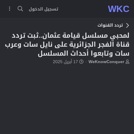
WKC
تسجيل الدخول
تردد القنوات
لمحبي مسلسل قيامة عثمان..ثبت تردد
قناة الفجر الجزائرية على نايل سات وعرب
سات وتابعوا أحداث المسلسل
ب
ت
WeKnowConquer
17 أبريل 2025
ا
ا
د
ر
ئ
ي
ا
خ
ل
ا
م
ل
و
ب
ض
د
و
ء
ع