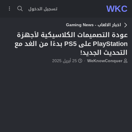
WKC
تسجيل الدخول
اخبار الالعاب - Gaming News
عودة التصميمات الكلاسيكية لأجهزة
PlayStation على PS5 بدءًا من الغد مع
التحديث الجديد!
ب
ت
WeKnowConquer
25 أبريل 2025
ا
ا
د
ر
ئ
ي
ا
خ
ل
ا
م
ل
و
ب
ض
د
و
ء
ع