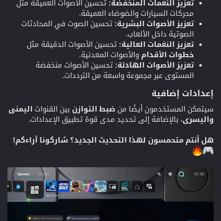
تعزيز النغمات المنخفضة:
تحسين الأصوات العميقة مثل
محركات السيارات والضوضاء العميقة.
تعزيز الأصوات البشرية:
تحسين الصوت في المحادثات
الصوتية داخل الألعاب.
تعزيز النغمات العالية:
تحسين الأصوات الدقيقة مثل
خطوات الأقدام
والأصوات المعدنية.
تعزيز الأصوات الهادئة:
تحسين الأصوات منخفضة
المستوى عبر مجموعة واسعة من الترددات.
إعدادات إضافية
سيتمكن المستخدمون أيضًا من
ضبط التوازن
بين القنوات
اليمنى
واليسرى
، بالإضافة إلى تحديد مدى قوة تطبيق الإعدادات.
هل أنتم متحمسون لهذا التحديث الجديد؟ شاركونا آراءكم!