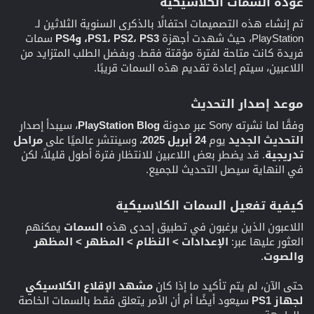
عودة السمات الكلاسيكية
تم إنشاء هذه التصميمات احتفالًا بالذكرى السنوية الثلاثين لـ
PlayStation، حيث شهدت أجهزة
PS1، PS2، PS3، وPS4
سمات
فريدة كانت متاحة لفترة مؤقتة فقط. وبفضل الطلب المتزايد من
اللاعبين، سيتم إعادة تقديم هذه السمات قريبًا.
موعد إصدار التحديث
وفقًا لما نشرته Sony عبر مدونة
PlayStation Blog
، سيبدأ إصدار
التحديث الجديد
يوم
24 أبريل 2025
، وسينتشر عالميًا على
مراحل
تدريجية
. قد يضطر بعض اللاعبين للانتظار فترة أطول قليلاً، لكن
في النهاية سيصل التحديث للجميع.
كيفية تفعيل السمات الكلاسيكية
اللاعبون الذين يرغبون في تطبيق إحدى هذه
السمات
يمكنهم
العثور عليها عبر:
الإعدادات > النظام > المظهر > المظهر
والصوت
.
حتى الآن، لم يتم تأكيد ما إذا كان
مشهد الإقلاع الكلاسيكي
لجهاز PS1
سيعود أيضًا أم أن الأمر يتعلق فقط بالسمات الخاصة