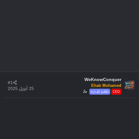
WeKnowConquer
#1
Ehab Mohamed
25 أبريل 2025
CEO
طاقم الإدارة