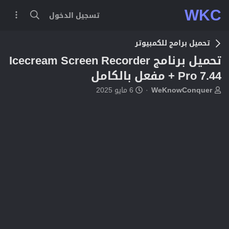
WKC
تسجيل الدخول
تحميل برامج للكمبيوتر
تحميل برنامج Icecream Screen Recorder
Pro 7.44 + مفعل بالكامل
ب
ت
WeKnowConquer
6 مايو 2025
ا
ا
د
ر
ئ
ي
ا
خ
ل
ا
م
ل
و
ب
ض
د
و
ء
ع