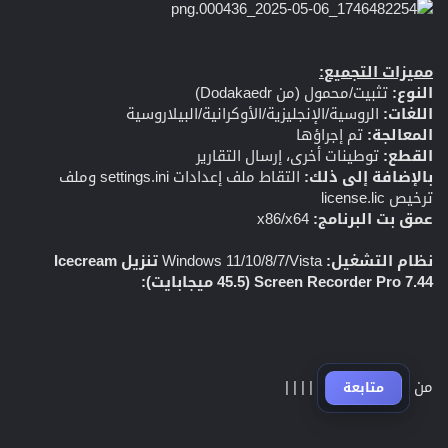
مميزات التجميع:
النوع:
تثبيت/محمول (من Dodakaedr)
اللغات:
الروسية/الإنجليزية/الأوكرانية/البيلاروسية
المعالجة:
تم إجراؤها
القطع:
توطينات أخرى، إرسال التقارير
بالإضافة إلى ذلك:
التقاط ملف إعدادات settings.ini وملف
ترخيص license.lic
عمق بت البرنامج:
x86/x64
نظام التشغيل:
Windows 11/10/8/7/Vista
تنزيل Icecream
Screen Recorder Pro 7.44 (45.5 ميجابايت):
من
|
|
|
|
متابعة