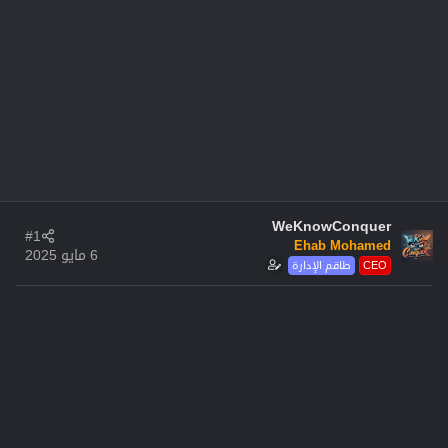
WeKnowConquer
#1
Ehab Mohamed
6 مايو 2025
CEO
طاقم الإدارة