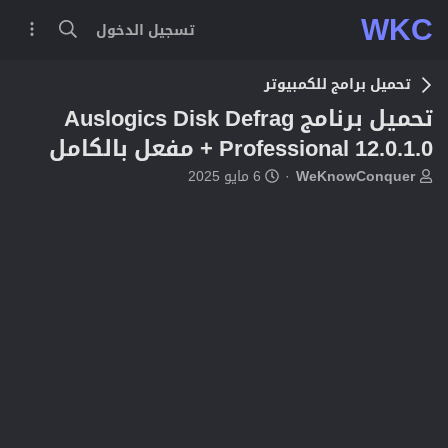
WKC
تسجيل الدخول
تحميل برامج للكمبيوتر
تحميل برنامج Auslogics Disk Defrag
Professional 12.0.1.0 + مفعل بالكامل
ب
ت
WeKnowConquer
6 مايو 2025
ا
ا
د
ر
ئ
ي
ا
خ
ل
ا
م
ل
و
ب
ض
د
و
ء
ع