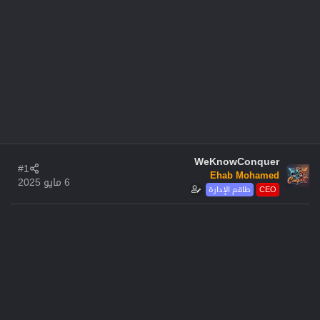
WeKnowConquer
#1
Ehab Mohamed
6 مايو 2025
CEO
طاقم الإدارة