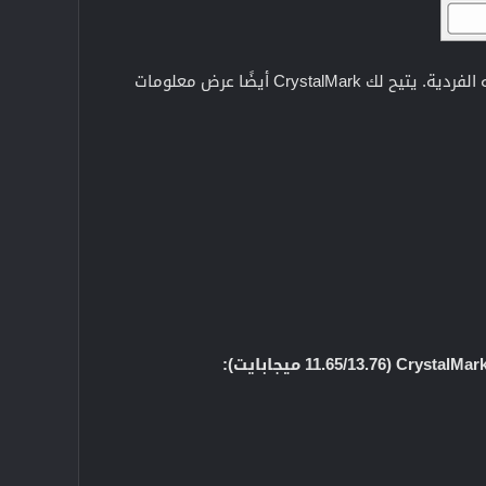
هو برنامج قوي وسهل الاستخدام لاختبار ومقارنة سرعة جهاز الكمبيوتر الخاص بك ومكوناته الفردية. يتيح لك CrystalMark أيضًا عرض معلومات