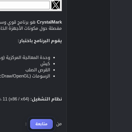
CrystalMark
مفصلة حول مكونات الأجهزة الخاصة
يقوم البرنامج باختبار:
وحدة المعالجة المركزية (و
كبش
القرص الصلب
الرسومات (GDI/DirecDraw/OpenGL)
نظام التشغيل:
Windows XP، Vista، 7، 8، 8.1، 10، 11 (x86 / x64)
من
:
متابعة