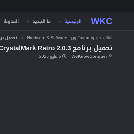
WKC
الرئيسية
ما الجديد
المدونة
الهارد وير والسوفت وير | Hardware & Software
تحميل برا
تحميل برنامج CrystalMark Retro 2.0.3 + مفعل بالكامل
ب
ت
WeKnowConquer
6 مايو 2025
ا
ا
د
ر
ئ
ي
ا
خ
ل
ا
م
ل
و
ب
ض
د
و
ء
ع