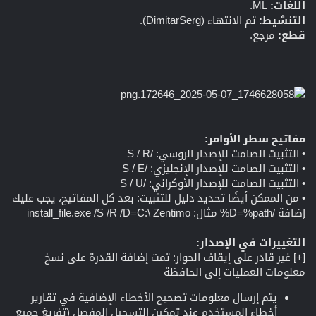
اللغات:
ML.
التنشيط:
تم الانتهاء (DimitarSerg).
قطع:
مرجع.
مفاتيح سطر الأوامر:
• التثبيت الصامت للإصدار الروسي: /S / R
• التثبيت الصامت للإصدار الإنجليزي: /S / E
• التثبيت الصامت للإصدار الأوكراني: /S / U
• من الممكن أيضًا تحديد دليل للتثبيت: بعد كل المفاتيح، يجب عليك
إضافة /D=%path% مثال: install_file.exe /S /R /D=C:\ Zentimo
التغييرات في الإصدار:
[+] غير قادر على إيقاف الحوار: تمت إضافة القدرة على نسخ
معلومات العمليات إلى الحافظة
يتم إرسال معلومات تصحيح الأخطاء الإضافية في تقارير
أخطاء المستخدم عند تمكين التسجيل المفصل (تفريغ جميع