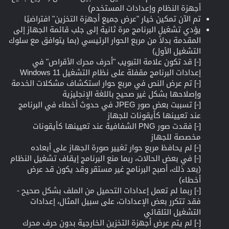
أجهزة النظام وإعدادات المستخدم)
تم الآن تمكين خيار "عرض جميع أجهزة التخزين" افتراضيًا
يؤدي تشغيل البرنامج مرة ثانية إلى جلب قائمة الجهاز إلى
المقدمة بدلاً من مربع الحوار الرئيسي (بما يتوافق مع سلوك
التشغيل الأول)
[-] قد تكون علامة التبويب "أحرف محرك الأقراص" في
إعدادات البرنامج مقفلة على نظام التشغيل Windows 11
[-] تم عرض النص في مربع حوار استكشاف مشكلات الخدمة
وإصلاحها بشكل غير صحيح باللغة الإنجليزية
[-] تسببت بعض صور JPEG في حدوث أخطاء في البرنامج
عند تعيينها كأيقونات للجهاز
[-] فقدت صور PNG الشفافية عند تعيينها كأيقونات
مخصصة للجهاز
[-] لم يحافظ مربع حوار تغيير صورة الجهاز على أبعاده
[-] في بعض الحالات، ربما منع البرنامج إيقاف تشغيل النظام
(بعد ذلك، أصبح البرنامج غير مستقر وقد يكون قد عرض
أخطاء)
[-] ربما لم تعمل إعدادات التحميل من الملف بشكل صحيح -
فقد تتكرر بعض الإعدادات، على سبيل المثال، إعدادات
التشغيل التلقائي
[-] لم يتم عرض أجهزة التخزين الخارجية بدون حرف محرك