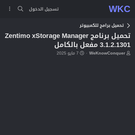
WKC
تسجيل الدخول
تحميل برامج للكمبيوتر
تحميل برنامج Zentimo xStorage Manager
3.1.2.1301 مفعل بالكامل
ب
ت
WeKnowConquer
7 مايو 2025
ا
ا
د
ر
ئ
ي
ا
خ
ل
ا
م
ل
و
ب
ض
د
و
ء
ع