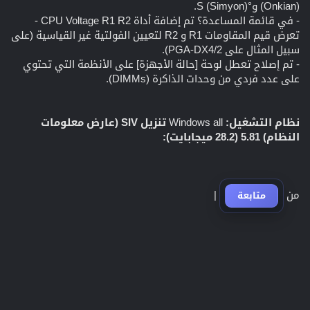
(Onkian) و°S (Simyon).
- في قائمة المساعدة؟ تم إضافة أداة CPU Voltage R1 R2 -
تعرض قيم المقاومات R1 و R2 لتعيين الفولتية غير القياسية (على
سبيل المثال على PGA-DX4/2).
- تم إصلاح تعطل لوحة [حالة الأجهزة] على الأنظمة التي تحتوي
على عدد فردي من وحدات الذاكرة (DIMMs).
نظام التشغيل:
Windows all
تنزيل SIV (عارض معلومات
النظام) 5.81 (28.2 ميجابايت):
من
|
متابعة