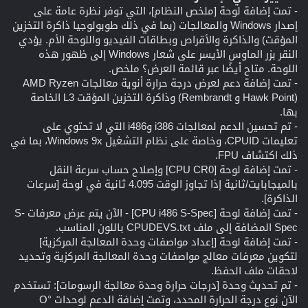
- تمت إضافة لوحة [ملخص النظام]، التي توفر نظرة عامة على
إصدار Windows والمعالجات (بما في ذلك طوبولوجيا ذاكرة التخزين
المؤقت) والذاكرة والأقراص وبطاقات الفيديو واللوحة الأم. يؤدي
النقر بزر الماوس الأيسر على شعار Windows إلى ظهور هذه
اللوحة. متاح أيضًا عبر قائمة العرض؟ ملخص.
- تمت إضافة دعم لعرض درجة حرارة أنوية معالجات AMD Ryzen
(Hawk Point و Rembrandt) وذاكرة التخزين المؤقت L3 الخاصة
بها.
- تم تحسين الدعم لمعالجات i386 وi486 التي لا تحتوي على
تعليمات CPUID، وخاصة على نظام التشغيل Windows 9x، بما في
ذلك اكتشاف FPU.
- تمت إضافة لوحة [CPU CR0] وإصلاح حساب سرعة النقل
بالميجابايت/ثانية إذا تجاوز الوقت 4.095 ثانية في لوحة [سرعات
الذاكرة].
- تمت إضافة لوحة [CPU i486 S-Spec] - الآن يتم عرض معرفات S-
Spec المضافة إلى ملف CPUDEVS.txt باللون المناسب.
- تمت إضافة لوحة [إعداد مواصفات وحدة المعالجة المركزية]
لتكوين معرفات معالج مواصفات وحدة المعالجة المركزية وتحديد
لاحقات ملف الحفظ.
- تم تحديث وحدة [درجات حرارة وحدة معالجة الرسومات]: تستخدم
الآن نوع درجة الحرارة المحدد، وتمت إضافة الدعم لوحدات °O