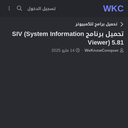
WKC
تسجيل الدخول
تحميل برامج للكمبيوتر
تحميل برنامج SIV (System Information
Viewer) 5.81
ب
ت
WeKnowConquer
14 مايو 2025
ا
ا
د
ر
ئ
ي
ا
خ
ل
ا
م
ل
و
ب
ض
د
و
ء
ع