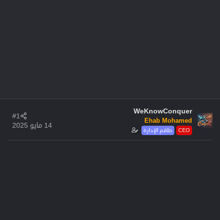
WeKnowConquer
#1
Ehab Mohamed
14 مايو 2025
CEO
طاقم الإدارة