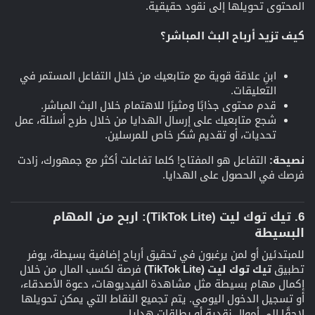
المحتوى تحويلها إلى نقود حقيقية.
كيف تزيد أرباح البث المباشر؟
ابنِ علاقة قوية مع متابعيك من خلال التفاعل المستمر في
التعليقات.
قدم محتوى جذابًا ومثيرًا للاهتمام خلال البث المباشر.
شجع متابعيك على إرسال الهدايا من خلال طرح أسئلة، عمل
تحديات، أو تقديم شكر خاص للمرسلين.
نصيحة:
التفاعل هو المفتاح! كلما تفاعلت أكثر مع جمهورك، زادت
فرصك في الحصول على الهدايا.
6. تيك توك ليت (TikTok Lite): اربح من المهام
البسيطة​
للمبتدئين أو لمن يرغبون في تحقيق أرباح إضافية بسيطة، يوفر
تطبيق
تيك توك ليت (TikTok Lite)
فرصة لكسب المال من خلال
إكمال مهام بسيطة مثل مشاهدة الفيديوهات، دعوة الأصدقاء،
أو تسجيل الدخول اليومي. يتم تجميع النقاط التي يمكن تحويلها
لاحقًا إلى أموال نقدية أو بطاقات هدايا.