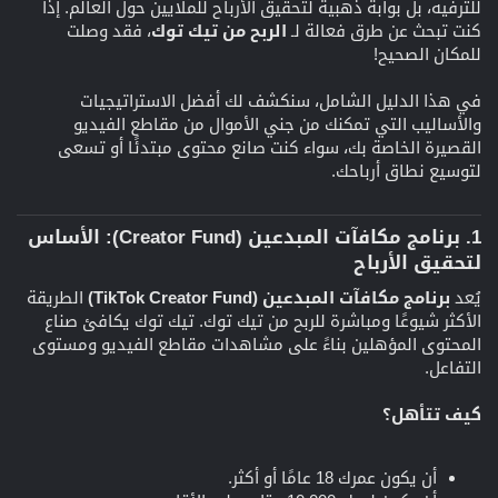
للترفيه، بل بوابة ذهبية لتحقيق الأرباح للملايين حول العالم. إذا
كنت تبحث عن طرق فعالة لـ
الربح من تيك توك
، فقد وصلت
للمكان الصحيح!
في هذا الدليل الشامل، سنكشف لك أفضل الاستراتيجيات
والأساليب التي تمكنك من جني الأموال من مقاطع الفيديو
القصيرة الخاصة بك، سواء كنت صانع محتوى مبتدئًا أو تسعى
لتوسيع نطاق أرباحك.
1. برنامج مكافآت المبدعين (Creator Fund): الأساس
لتحقيق الأرباح​
يُعد
برنامج مكافآت المبدعين (TikTok Creator Fund)
الطريقة
الأكثر شيوعًا ومباشرة للربح من تيك توك. تيك توك يكافئ صناع
المحتوى المؤهلين بناءً على مشاهدات مقاطع الفيديو ومستوى
التفاعل.
كيف تتأهل؟
أن يكون عمرك 18 عامًا أو أكثر.