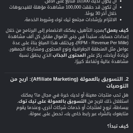
أن يكون لديك 10,000 متابع على الأقل.
أن تكون قد حققت 100,000 مشاهدة مؤهلة للفيديوهات
خلال آخر 30 يومًا.
الالتزام بإرشادات مجتمع تيك توك وشروط الخدمة.
كيف يعمل؟
بمجرد التأهيل، يمكنك الانضمام إلى البرنامج من خلال
إعدادات حسابك. ستبدأ في جني الأموال مقابل كل ألف مشاهدة
(RPM - Revenue Per Mille)، ويختلف هذا المبلغ بناءً على عدة
عوامل مثل المنطقة الجغرافية ونوع المحتوى ومشاركة الجمهور.
لزيادة أرباحك، ركز على
المحتوى الجذاب
الذي يحقق نسبة
مشاهدة عالية وتفاعلًا كبيرًا.
2. التسويق بالعمولة (Affiliate Marketing): اربح من
التوصيات​
هل تحب منتجات معينة أو لديك خبرة في مجال ما؟ يمكنك
استغلال ذلك للربح من
التسويق بالعمولة على تيك توك
.
ببساطة، تروج لمنتجات أو خدمات شركات أخرى، وعندما يقوم
متابعوك بالشراء عبر رابط خاص بك، تحصل على عمولة.
كيف تبدأ؟