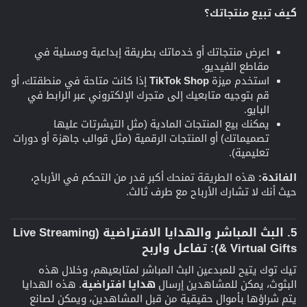
كيف تبيع منتجاتك؟
اعرض منتجاتك أو خدماتك بطريقة إبداعية ومسلية في
مقاطع الفيديو.
استخدم ميزة
TikTok Shop
إذا كانت متاحة في منطقتك، أو
قم بتوجيه متابعيك إلى متجرك الإلكتروني عبر الرابط في
البايو.
يمكنك بيع المنتجات المادية (مثل التيشرتات عليها
تصميماتك) أو المنتجات الرقمية (مثل قوالب جاهزة أو دورات
تعليمية).
الفائدة:
هذه الطريقة تمنحك أكبر قدر من التحكم في الأرباح،
حيث أنك لا تشارك الأرباح مع طرف ثالث.
5. البث المباشر والهدايا الافتراضية (Live Streaming
& Virtual Gifts): تفاعل واربح​
تيك توك يتيح للمبدعين البث المباشر لمتابعيهم، وخلال هذه
البثوث، يمكن للمشاهدين إرسال
هدايا افتراضية
. هذه الهدايا
يتم شراؤها بأموال حقيقية من قبل المشاهدين، ويمكن لصانع