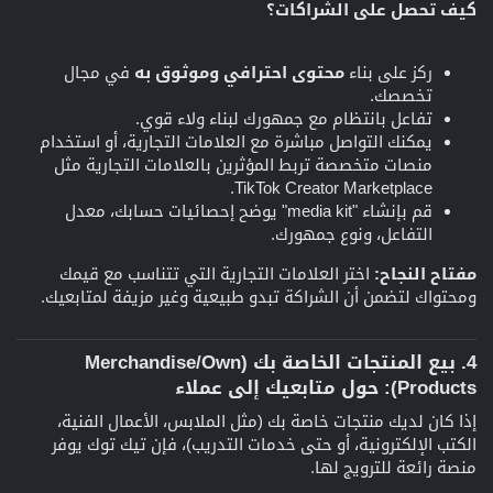
كيف تحصل على الشراكات؟
ركز على بناء
محتوى احترافي وموثوق به
في مجال
تخصصك.
تفاعل بانتظام مع جمهورك لبناء ولاء قوي.
يمكنك التواصل مباشرة مع العلامات التجارية، أو استخدام
منصات متخصصة تربط المؤثرين بالعلامات التجارية مثل
TikTok Creator Marketplace.
قم بإنشاء "media kit" يوضح إحصائيات حسابك، معدل
التفاعل، ونوع جمهورك.
مفتاح النجاح:
اختر العلامات التجارية التي تتناسب مع قيمك
ومحتواك لتضمن أن الشراكة تبدو طبيعية وغير مزيفة لمتابعيك.
4. بيع المنتجات الخاصة بك (Merchandise/Own
Products): حول متابعيك إلى عملاء​
إذا كان لديك منتجات خاصة بك (مثل الملابس، الأعمال الفنية،
الكتب الإلكترونية، أو حتى خدمات التدريب)، فإن تيك توك يوفر
منصة رائعة للترويج لها.