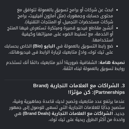
ابحث عن شركات أو برامج تسويق بالعمولة تتوافق مع
محتوى حسابك وجمهورك (مثل أمازون أفيلييت، برامج
شركات مستحضرات التجميل، أو المنتجات التقنية).
أنشئ مقاطع فيديو قصيرة ومبتكرة تستعرض فيها المنتج
أو الخدمة، مع تسليط الضوء على مميزاتها وكيفية
استخدامها.
ضع رابط التسويق بالعمولة في
البايو (Bio)
الخاص بحسابك
على تيك توك، وادعُ متابعيك لزيارة الرابط في فيديوهاتك.
نصيحة هامة:
الشفافية ضرورية! أخبر متابعيك دائمًا أنك تستخدم
روابط تسويق بالعمولة لبناء الثقة.
3. الشراكات مع العلامات التجارية (Brand
Partnerships): كن مؤثرًا!​
عندما يرتفع عدد متابعيك وتصبح لديك قاعدة جماهيرية وفية،
ستصبح جذابًا للعلامات التجارية التي تسعى للوصول إلى جمهور
جديد.
الشراكات مع العلامات التجارية (Brand Deals)
هي
واحدة من أكثر الطرق ربحية على تيك توك.