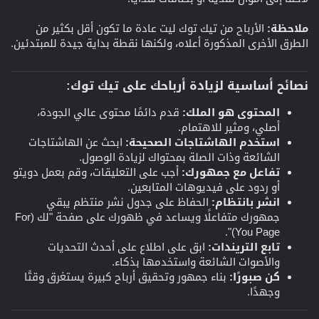
ملاحظة:
الأرباح من تيك توك ليت عادة ما تكون أقل بكثير من
الطرق الأخرى المذكورة أعلاه، ولكنها نقطة بداية جيدة للمبتدئين.
نصائح أساسية لزيادة أرباحك على تيك توك:​
المحتوى هو الملك:
قدم دائمًا محتوى عالي الجودة،
أصلي، ومثير للاهتمام.
استخدم الهاشتاجات الصحيحة:
ابحث عن الهاشتاجات
الشائعة وذات الصلة بمحتواك لزيادة الوصول.
تفاعل مع جمهورك:
أجب على التعليقات، وقم بعمل دويتو
أو ردود على فيديوهات المتابعين.
انشر بانتظام:
الحفاظ على جدول نشر منتظم يبقي
جمهورك متفاعلًا ويساعد في ظهورك على صفحة "لك (For
You Page)".
تابع التريندات:
ابق على اطلاع على أحدث التحديات
والأصوات الشائعة واستخدمها بذكاء.
كن صبورًا:
بناء جمهور وتحقيق أرباح كبيرة يستغرق وقتًا
وجهدًا.