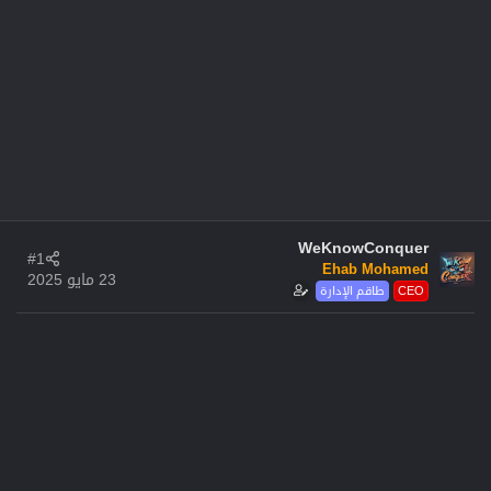
WeKnowConquer
#1
Ehab Mohamed
23 مايو 2025
CEO
طاقم الإدارة