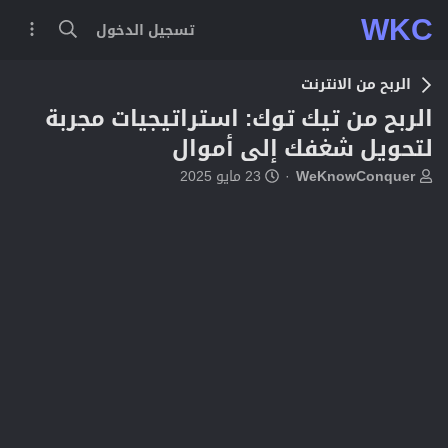
WKC
تسجيل الدخول
الربح من الانترنت
الربح من تيك توك: استراتيجيات مجربة
لتحويل شغفك إلى أموال
ب
ت
WeKnowConquer
23 مايو 2025
ا
ا
د
ر
ئ
ي
ا
خ
ل
ا
م
ل
و
ب
ض
د
و
ء
ع