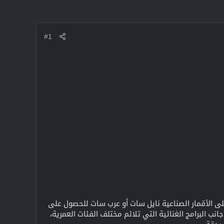
#1
وناسة الخيار الأنسب للطفل، حيث يمكنك بسهولة ضبط التردد الجديد لقناة وناسة بيبي لعام 2025 على الأقمار الصناعية نايل سات أو عرب سات للحصول على
نب البرامج الغنائية التي تلائم مختلف الفئات العمرية،