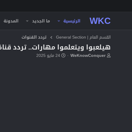
WKC
الرئيسية
ما الجديد
المدونة
القسم العام | General Section
تردد القنوات
هيلعبوا ويتعلموا مهارات.. تردد قناة وناسة بيبي الجديد 
ب
ت
WeKnowConquer
24 مايو 2025
ا
ا
د
ر
ئ
ي
ا
خ
ل
ا
م
ل
و
ب
ض
د
و
ء
ع