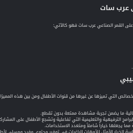
 عرب سات​
 على القمر الصناعي عرب سات فهو كالآتي:
بي​
خصائص التي تميزها عن غيرها من قنوات الأطفال ومن بين هذه المميزات
الية ما يضمن تجربة مشاهدة ممتعة بدون تقطع.
برامج الترفيهية والتعليمية التي تفاعلية وتشجع الأطفال على المشاركة
مما يجعلها خياراً شاملاً ومتعدد الاستخدامات.
سة الخيار الأمثل للأمهات الراغبات في توفير محتوى مفيد ومسلي لأط