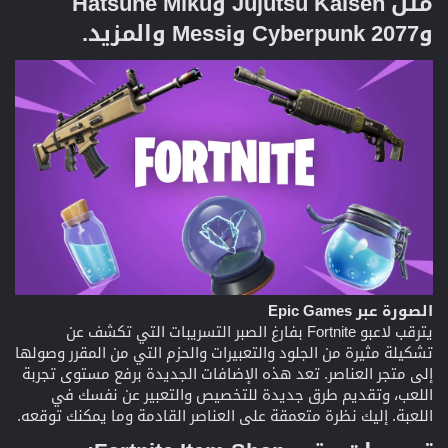
مثل Jujutsu Kaisen وHatsune Miku
وCyberpunk 2077 وMessi والمزيد.​
الصورة عبر Epic Games
يترقب لاعبو Fortnite بفارغ الصبر التسريبات التي تكشف عن
تشكيلة مثيرة من الجلود والتعبيرات والحزم التي من المقرر وصولها
إلى متجر العناصر. تعد هذه الإضافات الجديدة برفع مستوى تجربة
اللعب، وتقديم طرق جديدة للتخصيص والتعبير عن نفسك في
اللعبة. إليك نظرة متعمقة على العناصر القادمة وما يمكنك توقعه.