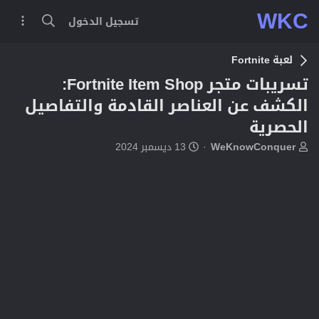
WKC
تسجيل الدخول
لعبة Fortnite
تسريبات متجر Fortnite Item Shop:
الكشف عن العناصر القادمة والتفاصيل
الحصرية
ب
ت
WeKnowConquer
13 ديسمبر 2024
ا
ا
د
ر
ئ
ي
ا
خ
ل
ا
م
ل
و
ب
ض
د
و
ء
ع