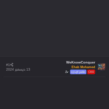
WeKnowConquer
#1
Ehab Mohamed
13 ديسمبر 2024
CEO
طاقم الإدارة