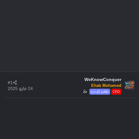
WeKnowConquer
#1
Ehab Mohamed
24 مايو 2025
CEO
طاقم الإدارة