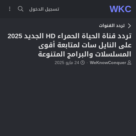
WKC
تسجيل الدخول
تردد القنوات
تردد قناة الحياة الحمراء HD الجديد 2025
على النايل سات لمتابعة أقوى
المسلسلات والبرامج المتنوعة
ب
ت
WeKnowConquer
24 مايو 2025
ا
ا
د
ر
ئ
ي
ا
خ
ل
ا
م
ل
و
ب
ض
د
و
ء
ع