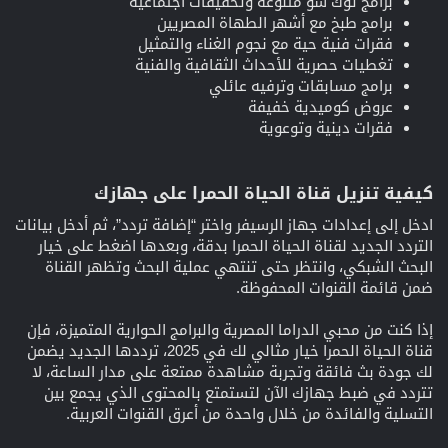
برامج توك شو متنوعة وتحقيقات اجتماعية
برامج طبخ مع أشهر الطهاة المصريين
فقرات فنية حية مع نجوم الغناء والتمثيل
تغطيات حصرية للأحداث الثقافية والفنية
برامج مسابقات وترفيه عائلي
عروض كوميدية خفيفة
فقرات دينية وتوعوية
كيفية تنزيل قناة الحياة الحمرا على جهازك
ادخل إلى إعدادات جهاز الرسيفر واختر “إضافة تردد”، ثم أدخل بيانات
التردد الجديد لقناة الحياة الحمرا بدقة، وبعدها اضغط على خيار
البحث الشبكي، وانتظر حتى تنتهي عملية البحث وتظهر القناة
ضمن قائمة القنوات المحفوظة.
إذا كنت من محبي الدراما المصرية والبرامج الحوارية المتميزة، فإن
قناة الحياة الحمرا خيار مثالي لك في 2025، ترددها الجديد يضمن
لك جودة بث فائقة وتجربة مشاهدة ممتعة على مدار الساعة، لا
تتردد في ضبط جهازك الآن لتستمتع بالمحتوى الذي يجمع بين
التسلية والفائدة من خلال واحدة من أعرق القنوات العربية.