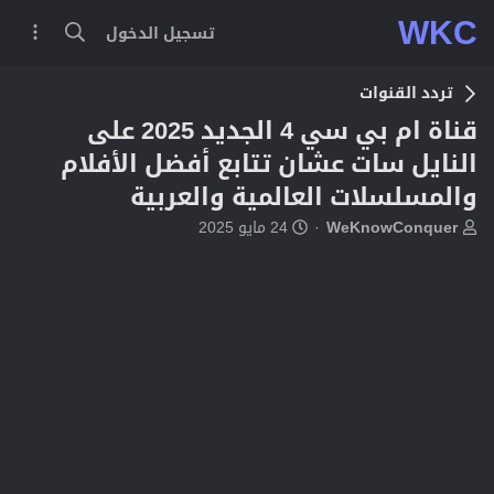
WKC
تسجيل الدخول
تردد القنوات
قناة ام بي سي 4 الجديد 2025 على
النايل سات عشان تتابع أفضل الأفلام
والمسلسلات العالمية والعربية
ب
ت
WeKnowConquer
24 مايو 2025
ا
ا
د
ر
ئ
ي
ا
خ
ل
ا
م
ل
و
ب
ض
د
و
ء
ع