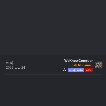
WeKnowConquer
#1
Ehab Mohamed
24 مايو 2025
CEO
طاقم الإدارة