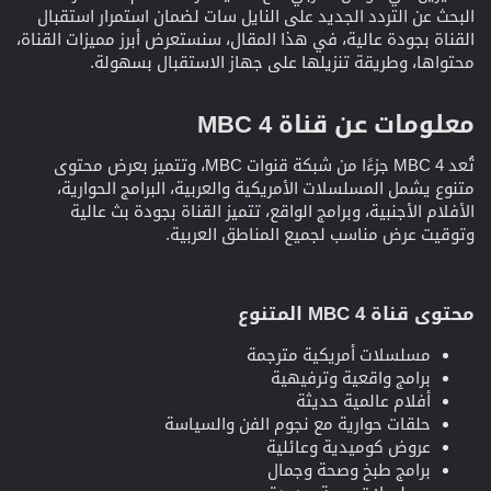
البحث عن التردد الجديد على النايل سات لضمان استمرار استقبال
القناة بجودة عالية، في هذا المقال، سنستعرض أبرز مميزات القناة،
محتواها، وطريقة تنزيلها على جهاز الاستقبال بسهولة.
معلومات عن قناة MBC 4
تُعد MBC 4 جزءًا من شبكة قنوات MBC، وتتميز بعرض محتوى
متنوع يشمل المسلسلات الأمريكية والعربية، البرامج الحوارية،
الأفلام الأجنبية، وبرامج الواقع، تتميز القناة بجودة بث عالية
وتوقيت عرض مناسب لجميع المناطق العربية.
محتوى قناة MBC 4 المتنوع
مسلسلات أمريكية مترجمة
برامج واقعية وترفيهية
أفلام عالمية حديثة
حلقات حوارية مع نجوم الفن والسياسة
عروض كوميدية وعائلية
برامج طبخ وصحة وجمال