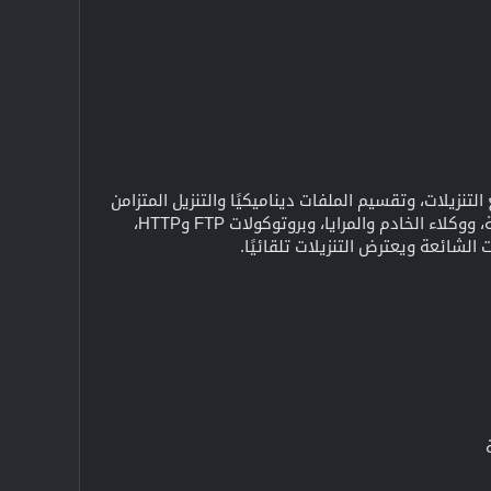
تنزيلات، وتقسيم الملفات ديناميكيًا والتنزيل المتزامن
لعدة أجزاء، واستخدام الاتصالات المفتوحة المجانية دون إعادة الاتصال وغير ذلك الكثير. دعم جدران الحماية، ووكلاء الخادم والمرايا، وبروتوكولات FTP وHTTP،
الشائعة ويعترض التنزيلات تلقائيًا.