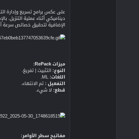
الإضافية لتحقيق خصائص سرعة أ
ميزات RePack:
النوع:
التثبيت | تفريغ.
اللغات:
ML.
التفعيل :
تم الانتهاء.
قطع:
لا شيء.
مفاتيح سطر الأوامر: