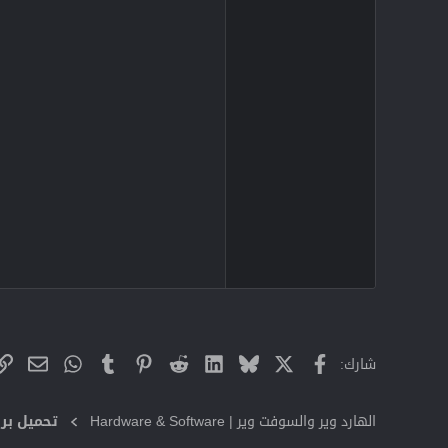
X
فيسبوك
Bluesky
LinkedIn
Reddit
Pinterest
Tumblr
WhatsApp
البريد
شارك:
الهارد وير والسوفت وير | Hardware & Software
تحميل برا