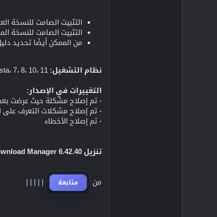
التثبيت الصامت للنسخة العادية:
التثبيت الصامت للنسخة المحمول
من الممكن أيضًا تحديد دليل للتثبيت: بعد كل
نظام التشغيل:
Windows XP، Vista، 7، 8، 10، 11 (32 بت / 64 بت)
التغييرات في الإصدار:
- تم إصلاح مشكلة حيث عرضت بعض المواقع جودة 360 بكسل ف
- تم إصلاح مشكلات التعرف على ا
- تم إصلاح الأخطاء
تنزيل Internet Download Manager 6.42.40 (10.15 ميجابايت):
من
|
|
|
|
|
متابعة