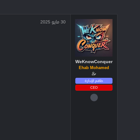
30 مايو 2025
WeKnowConquer
Ehab Mohamed
طاقم الإدارة
CEO
4 ديسمبر 2024
2,719
3
38