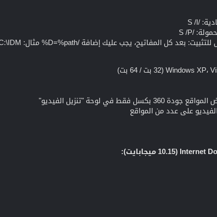
 /S /I
ة: /S /P
 المفاتيح، يجب عليك إضافة /D=%path% مثال: install_file.exe /S /D=C:\IDM
قط في لوحة "تنزيل الفيديو"
لفيديو على عدد من المواقع