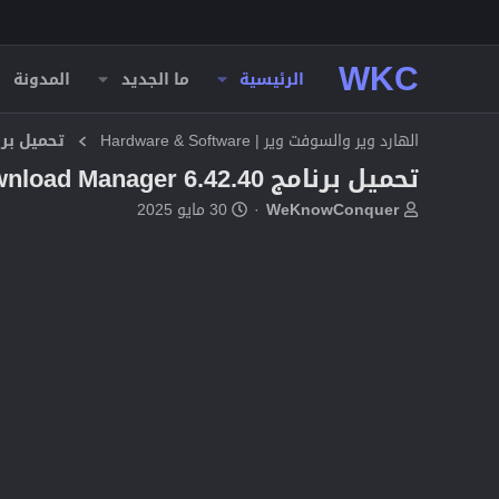
WKC
الرئيسية
ما الجديد
المدونة
الهارد وير والسوفت وير | Hardware & Software
تحميل برا
تحميل برنامج Internet Download Manager 6.42.40 مفعل بالكامل مجاناً
ب
ت
WeKnowConquer
30 مايو 2025
ا
ا
د
ر
ئ
ي
ا
خ
ل
ا
م
ل
و
ب
ض
د
و
ء
ع