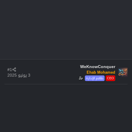
WeKnowConquer
#1
Ehab Mohamed
3 يونيو 2025
CEO
طاقم الإدارة