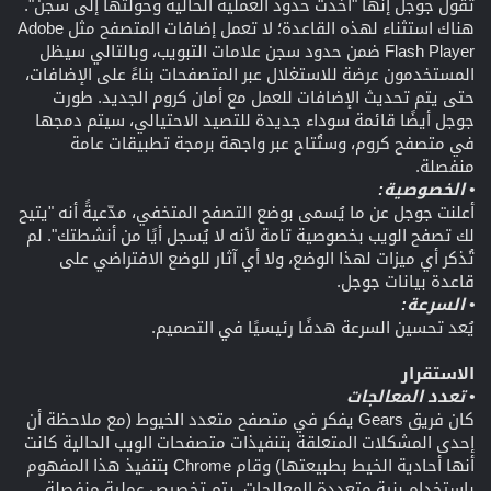
تقول جوجل إنها "أخذت حدود العملية الحالية وحولتها إلى سجن".
هناك استثناء لهذه القاعدة؛ لا تعمل إضافات المتصفح مثل Adobe
Flash Player ضمن حدود سجن علامات التبويب، وبالتالي سيظل
المستخدمون عرضة للاستغلال عبر المتصفحات بناءً على الإضافات،
حتى يتم تحديث الإضافات للعمل مع أمان كروم الجديد. طورت
جوجل أيضًا قائمة سوداء جديدة للتصيد الاحتيالي، سيتم دمجها
في متصفح كروم، وستُتاح عبر واجهة برمجة تطبيقات عامة
منفصلة.
• الخصوصية:
أعلنت جوجل عن ما يُسمى بوضع التصفح المتخفي، مدّعيةً أنه "يتيح
لك تصفح الويب بخصوصية تامة لأنه لا يُسجل أيًا من أنشطتك". لم
تُذكر أي ميزات لهذا الوضع، ولا أي آثار للوضع الافتراضي على
قاعدة بيانات جوجل.
• السرعة:
يُعد تحسين السرعة هدفًا رئيسيًا في التصميم.
الاستقرار
• تعدد المعالجات
كان فريق Gears يفكر في متصفح متعدد الخيوط (مع ملاحظة أن
إحدى المشكلات المتعلقة بتنفيذات متصفحات الويب الحالية كانت
أنها أحادية الخيط بطبيعتها) وقام Chrome بتنفيذ هذا المفهوم
باستخدام بنية متعددة المعالجات. يتم تخصيص عملية منفصلة