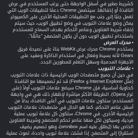
كشريط صغير في أسفل الواجهة حتى يرغب المستخدم في عرض
النافذة أو إخفائها. سيتضمن Chrome دعمًا لتطبيقات الويب التي
تعمل جنبًا إلى جنب مع التطبيقات المحلية الأخرى على الكمبيوتر.
يمكن وضع علامات التبويب في وضع تطبيق الويب، حيث سيتم
إخفاء شريط العناوين وعناصر التحكم بهدف السماح للمستخدم
باستخدام تطبيق الويب دون أن يكون المتصفح "عائقًا".
• محرك العرض
يستخدم Chrome محرك عرض WebKit بناءً على نصيحة فريق
Gears لأنه بسيط وفعال في استخدام الذاكرة ومفيد على
الأجهزة المدمجة وسهل التعلم للمطورين الجدد.
• علامات التبويب
في حين أن جميع متصفحات الويب الرئيسية ذات علامات التبويب
(مثل Internet Explorer و Firefox) قد تم تصميمها مع النافذة
كحاوية أساسية، فإن Chrome سيضع علامات التبويب أولاً (على
غرار Opera). الطريقة الأكثر مباشرة لإظهار ذلك هي في واجهة
المستخدم: ستكون علامات التبويب في أعلى النافذة، بدلاً من
أسفل عناصر التحكم، كما هو الحال في متصفحات علامات التبويب
الرئيسية الأخرى. في Chrome، ستكون كل علامة تبويب عملية
فردية، وسيكون لكل منها عناصر تحكم المتصفح وشريط العناوين
الخاص بها (يُطلق عليه اسم omnibox)، وهو تصميم يضيف
استقرارًا إلى المتصفح. إذا فشلت علامة تبويب واحدة، تموت عملية