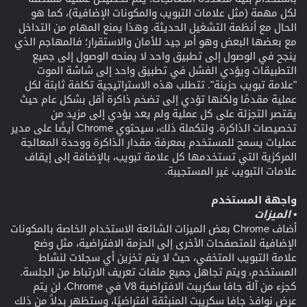
لكل مهمة (مثل علامات التبويب والمكونات الإضافية)، كما هو
الحال مع أنظمة التشغيل الحديثة. وهذا يمنع المهام من التداخل
مع بعضها البعض وهو أمر جيد للأمان والاستقرار؛ فالمهاجم الذي
ينجح في الوصول إلى تطبيق واحد لا يمنحه الوصول إلى جميع
التطبيقات ويؤدي الفشل في تطبيق واحد إلى شاشة الموت
"علامة تبويب حزينة". تتطلب هذه الاستراتيجية تكلفة ثابتة لكل
عملية مقدمًا ولكنها تؤدي إلى تضخم ذاكرة أقل بشكل عام حيث
يقتصر التجزئة على كل عملية ولم يعد يؤدي إلى مزيد من
تخصيصات الذاكرة. ولتكملة ذلك، سيحتوي Chrome أيضًا على مدير
عمليات يسمح للمستخدم بمعرفة مقدار الذاكرة ووحدة المعالجة
المركزية التي تستخدمها كل علامة تبويب، بالإضافة إلى إيقاف
علامات التبويب غير المستجيبة.
واجهة المستخدم
• الميزات
أضاف Chrome بعض الميزات الشائعة الاستخدام الخاصة بالمكونات
الإضافية للمتصفحات الأخرى إلى الحزمة الافتراضية، مثل وضع
علامة التبويب المتخفي، حيث لا يتم تخزين أي سجلات لنشاط
المستخدم، ويتم تجاهل جميع ملفات تعريف الارتباط من الجلسة.
كجزء من آلة جافا سكريبت الافتراضية V8 في Chrome، لن يتم
عرض نوافذ جافا سكريبت المنبثقة افتراضيًا، وستظهر بدلاً من ذلك