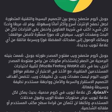
جوجل كروم متصفح يجمع بين التصميم البسيط والتقنية المتطورة
لجعل تصفح الإنترنت أسرع وأكثر أمانًا وسهولة. يوفر لك مربعًا واحدًا
لكل شيء: اكتب في شريط العناوين واحصل على اقتراحات لكلٍّ من
البحث وصفحات الويب. سيعرض لك صورًا مصغّرة لأفضل مواقعك؛
ويمكنك الوصول إلى صفحاتك المفضلة فورًا وبسرعة فائقة من أي
علامة تبويب جديدة.
جوجل كروم متصفح ويب مفتوح المصدر طورته جوجل. صُممت بنيته
البرمجية من الصفر (باستخدام مكونات من برامج مفتوحة المصدر
أخرى، بما في ذلك WebKit وMozilla Firefox) لتلبية احتياجات
المستخدمين المتغيرة، مع الأخذ في الاعتبار أن معظم مواقع
الويب اليوم ليست صفحات ويب، بل تطبيقات ويب. تتضمن أهداف
التصميم الاستقرار والسرعة والأمان وواجهة مستخدم نظيفة
وبسيطة وفعالة.
• الحماية.
كل علامة تبويب في كروم محمية، بحيث يمكن لكل
علامة تبويب عرض محتويات صفحة الويب وقبول مدخلات
المستخدم، ولكنها لن تتمكن من قراءة سطح مكتب المستخدم أو
ملفاته الشخصية.