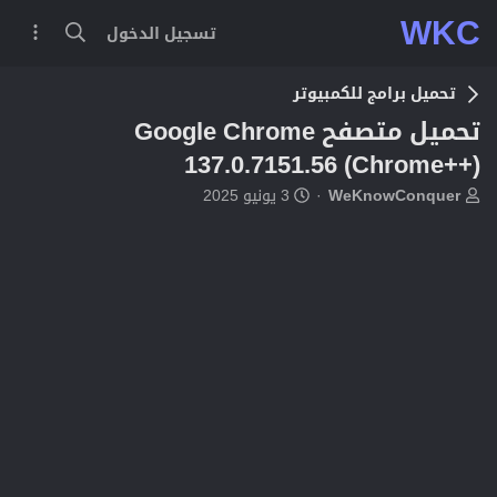
WKC
تسجيل الدخول
تحميل برامج للكمبيوتر
تحميل متصفح Google Chrome
137.0.7151.56 (Chrome++)
ب
ت
WeKnowConquer
3 يونيو 2025
ا
ا
د
ر
ئ
ي
ا
خ
ل
ا
م
ل
و
ب
ض
د
و
ء
ع