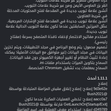
حرك الماوس للتمرير عبر شريط علامات التبويب.
انقر بزر الماوس الأيمن ومرر عبر شريط علامات التبويب.
أنشئ علامة تبويب جديدة في المقدمة لفتح المحتويات المدخلة
في شريط العناوين.
أنشئ علامة تبويب جديدة في المقدمة لفتح الإشارات المرجعية.
عطّل الميزتين السابقتين عندما تكون علامة التبويب الحالية علامة
تبويب جديدة.
استخدم مفاتيح الاختصار لإخفاء نافذة المتصفح بسرعة (مفتاح
رئيسي).
تصميم محمول: يتم وضع البرنامج في مجلد التطبيقات، ويتم تخزين
البيانات في مجلد البيانات (غير متوافق مع البيانات الأصلية؛ يمكنك
إعادة تثبيت النظام أو تغيير أجهزة الكمبيوتر دون فقد البيانات).
السماح بتكوين الميزات باستخدام ملفات ini.
السماح بمعلمات بدء تشغيل Chromium المخصصة.
1.11.1 أحدث
إصلاح
9d3e62e إصلاح: إصلاح إغلاق مقبض المزامنة المتبادلة بواسطة
@Bush2021
aacc0a7 إصلاح: تخطي العمليات المكررة عندما تكون
GetLaunchOn[Startup/Exit] فارغة بواسطة @Bush2021
d349789 إصلاح: استخدام معرف العملية في اسم المزامنة