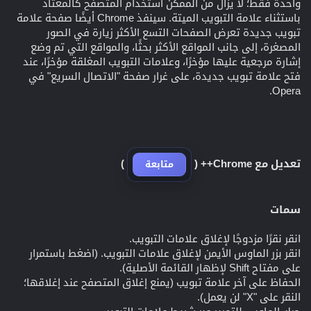
واحدة فقط؛ لا يزال من الممكن استخدام المتصفح كالمعتاد
باستثناء علامة التبويب الميتة. سينفذ Chrome أيضًا صفحة علامة
تبويب جديدة تعرض الصفحات التسع الأكثر زيارة في الصور
المصغرة، إلى جانب المواقع الأكثر بحثًا، والمواقع التي تم وضع
إشارة مرجعية عليها مؤخرًا، وعلامات التبويب المغلقة مؤخرًا، عند
فتح علامة تبويب جديدة، على غرار صفحة "الاتصال السريع" في
Opera.
تعديل مع Chrome++ (
)
متابعة
سمات
انقر نقرًا مزدوجًا لإغلاق علامات التبويب.
انقر بزر الماوس الأيمن لإغلاق علامات التبويب. (اضغط باستمرار
على مفتاح Shift لإظهار القائمة الأصلية).
الحفاظ على آخر علامة تبويب (يمنع إغلاق المتصفح عند إغلاقها؛
النقر على "X" لن يعمل).