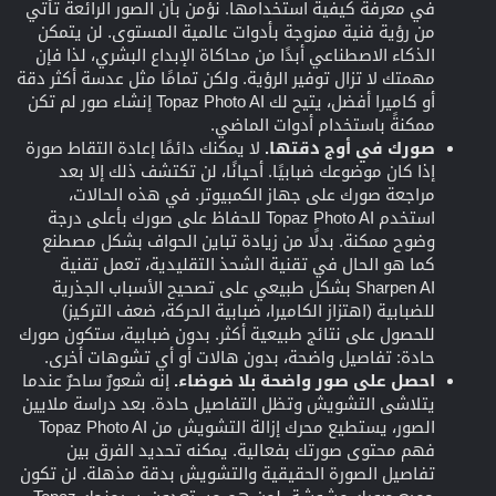
في معرفة كيفية استخدامها. نؤمن بأن الصور الرائعة تأتي
من رؤية فنية ممزوجة بأدوات عالمية المستوى. لن يتمكن
الذكاء الاصطناعي أبدًا من محاكاة الإبداع البشري، لذا فإن
مهمتك لا تزال توفير الرؤية. ولكن تمامًا مثل عدسة أكثر دقة
أو كاميرا أفضل، يتيح لك Topaz Photo AI إنشاء صور لم تكن
ممكنةً باستخدام أدوات الماضي.
صورك في أوج دقتها.
لا يمكنك دائمًا إعادة التقاط صورة
إذا كان موضوعك ضبابيًا. أحيانًا، لن تكتشف ذلك إلا بعد
مراجعة صورك على جهاز الكمبيوتر. في هذه الحالات،
استخدم Topaz Photo AI للحفاظ على صورك بأعلى درجة
وضوح ممكنة. بدلًا من زيادة تباين الحواف بشكل مصطنع
كما هو الحال في تقنية الشحذ التقليدية، تعمل تقنية
Sharpen AI بشكل طبيعي على تصحيح الأسباب الجذرية
للضبابية (اهتزاز الكاميرا، ضبابية الحركة، ضعف التركيز)
للحصول على نتائج طبيعية أكثر. بدون ضبابية، ستكون صورك
حادة: تفاصيل واضحة، بدون هالات أو أي تشوهات أخرى.
احصل على صور واضحة بلا ضوضاء.
إنه شعورٌ ساحرٌ عندما
يتلاشى التشويش وتظل التفاصيل حادة. بعد دراسة ملايين
الصور، يستطيع محرك إزالة التشويش من Topaz Photo AI
فهم محتوى صورتك بفعالية. يمكنه تحديد الفرق بين
تفاصيل الصورة الحقيقية والتشويش بدقة مذهلة. لن تكون