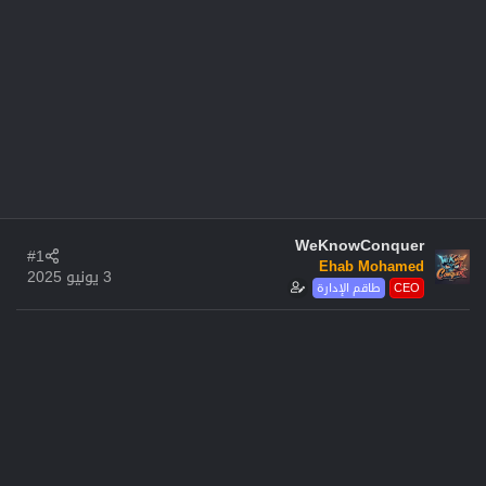
WeKnowConquer
#1
Ehab Mohamed
3 يونيو 2025
CEO
طاقم الإدارة