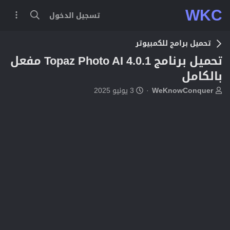
WKC
تسجيل الدخول
تحميل برامج للكمبيوتر
تحميل برنامج Topaz Photo AI 4.0.1 مفعل
بالكامل
ب
ت
WeKnowConquer
3 يونيو 2025
ا
ا
د
ر
ئ
ي
ا
خ
ل
ا
م
ل
و
ب
ض
د
و
ء
ع