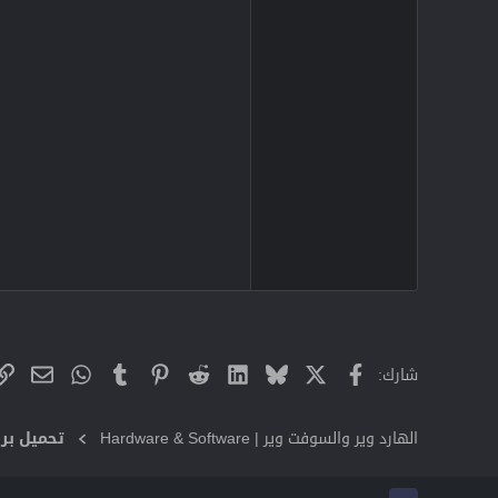
X
فيسبوك
Bluesky
LinkedIn
Reddit
Pinterest
Tumblr
WhatsApp
البريد
شارك:
الهارد وير والسوفت وير | Hardware & Software
تحميل برا