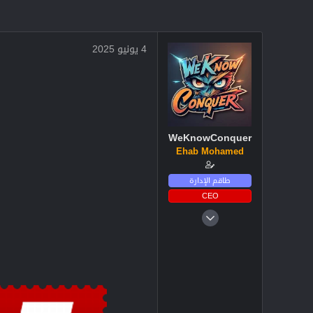
4 يونيو 2025
WeKnowConquer
Ehab Mohamed
طاقم الإدارة
CEO
4 ديسمبر 2024
2,711
3
38