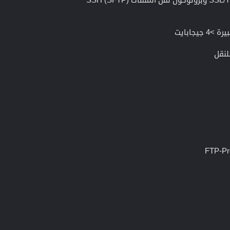
يجابايت
لنقل