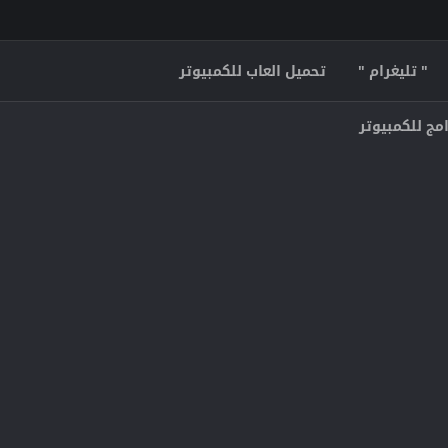
" تليغرام "
تحميل العاب للكمبيوتر
مج للكمبيوتر