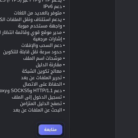
• دعم IPv6
• متوفر بالعديد من اللغات
• يدعم استئناف ونقل الملفات الكبيرة >4 ج
• واجهة مستخدم مبوبة
• مدير موقع قوي وقائمة انتظار ل
• إشارات مرجعية
• دعم السحب والإفلات
• حدود سرعة نقل قابلة للتكوين
• مرشحات اسم الملف
• مقارنة الدليل
• معالج تكوين الشبكة
• تحرير الملفات عن بعد
• الحفاظ على الاتصال
• دعم HTTP/1.1 وSOCKS5 وFTP-Proxy
• تسجيل الدخول إلى الملف
• تصفح الدليل المتزامن
• البحث عن الملفات عن بعد
متابعة