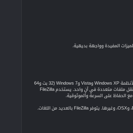
يتيح لك البرنامج نقل الملفات والتنقل بين المجلدات ومواقع الويب وجهاز الكمبيوتر. وهو عميل FTP قوي لأنظمة Windows XP وVista وWindows 7 (32 بت و64
بت)، لتحميل وتنزيل الملفات من وإلى موقع FTP أو الخادم أو المضيف. يتيح لك هذا البرنامج إجراء عمليات نقل ملفات متعددة في آنٍ واحد. يستخدم FileZilla