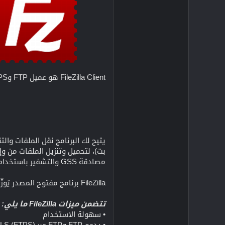
FileZilla Client هو عميل FTP وFTPS وSFTP متعدد الأنظمة الأساسية وسريع وموثوق به مع الكثير من الميزات المفيدة وواجهة بديهية.
مصادقة GSS والتشفير باستخدام Kerberos. صُمم لسهولة الاستخدام ودعم أكبر عدد ممكن من الميزات، مع الحفاظ على السرعة والموثوقية.
FileZilla برنامج مفتوح المصدر يُوزّع بموجب رخصة جنو العمومية. يعمل على أنظمة ويندوز، ولينكس، وBSD، وOSX، وغيرها. يتوفر FileZilla بالعديد من اللغات.
تتضمن ميزات FileZilla ما يلي:
• سهولة الاستخدام
• يدعم FTP وFTP عبر SSL/TLS (FTPS) وبروتوكول نقل الملفات SSH (SFTP)