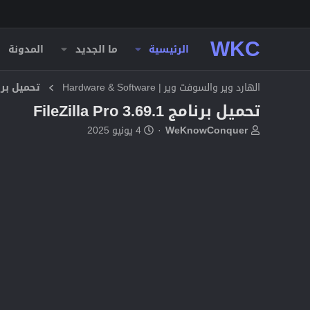
WKC
الرئيسية
ما الجديد
المدونة
الهارد وير والسوفت وير | Hardware & Software
تحميل برا
تحميل برنامج FileZilla Pro 3.69.1
ب
ت
WeKnowConquer
4 يونيو 2025
ا
ا
د
ر
ئ
ي
ا
خ
ل
ا
م
ل
و
ب
ض
د
و
ء
ع