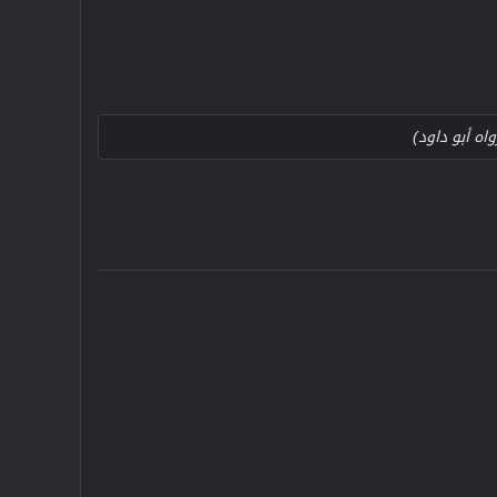
واه أبو داود)