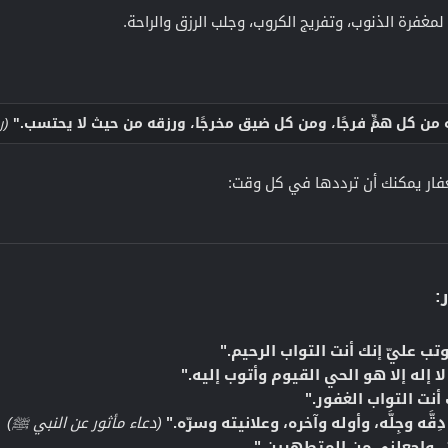
مغفرة الذنوب، وتفريج الكروب، وجلب الرزق والراحة.
ه من كل همٍّ فرجًا، ومن كل ضيقٍ مخرجًا، ورزقه من حيث لا يحتسب."
(ر
فار يمكنك أن ترددها في كل وقت:
​
ب عليّ إنك أنت التواب الرحيم."
ا إله إلا هو الحي القيوم وأتوب إليه."
أنت التواب الغفور."
قَّه وجِلَّه، وأوله وآخره، وعلانيته وسرّه."
(دعاء مأثور عن النبي ﷺ)
ن، واجعلني من المتطهرين."