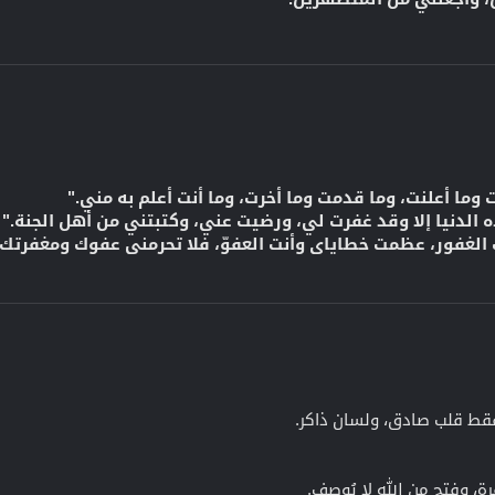
 وما أعلنت، وما قدمت وما أخرت، وما أنت أعلم به مني."
 الدنيا إلا وقد غفرت لي، ورضيت عني، وكتبتني من أهل الجنة."
 الغفور، عظمت خطاياي وأنت العفوّ، فلا تحرمني عفوك ومغفرتك.
. فقط قلب صادق، ولسان ذاكر.
، وفتح من الله لا يُوصف.