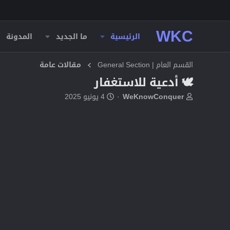
WKC
الرئيسية
ما الجديد
المدونة
القسم العام | General Section
مقالات عامة
🕊️ أدعية للاستغفار
ب
ت
WeKnowConquer
4 يونيو 2025
ا
ا
د
ر
ئ
ي
ا
خ
ل
ا
م
ل
و
ب
ض
د
و
ء
ع