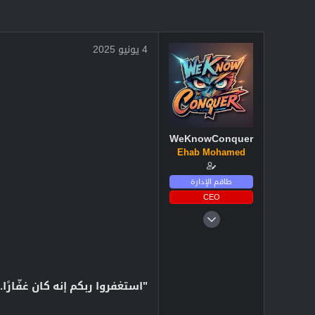
4 يونيو 2025
WeKnowConquer
Ehab Mohamed
طاقم الإدارة
CEO
4 ديسمبر 2024
2,705
3
38
"استغفروا ربكم إنه كان غفّارًا..." 