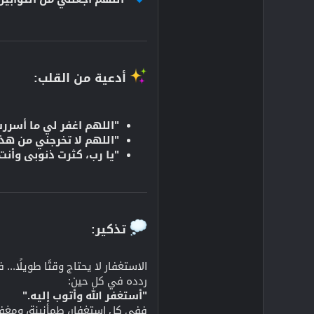
أدعية من القلب:​
"اللهم اغفر لي ما أسررت
"اللهم لا تخرجني من هذه
"يا رب، كثرت ذنوبي وأنت
تذكير:​
الاستغفار لا يحتاج وقتًا طويلًا..
ردده في كل حين:
"أستغفر الله وأتوب إليه."
ففي كل استغفار، طمأنينة، ومغفرة