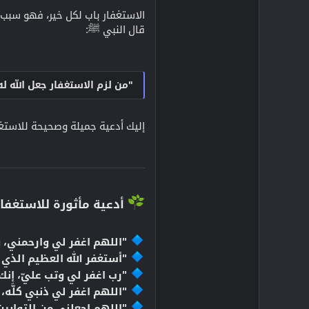
الاستغفار باب لكل خير، فهو سبب ل
قال النبي ﷺ:
"من لزم الاستغفار جعل الله ل
إليك أدعية جميلة وصحيحة للاستغ
أدعية مأثورة للاستغفار:
"اللهم اغفر لي وارحمني، وت
"أستغفر الله العظيم الذي ل
"رب اغفر لي وتب عليّ، إنك 
"اللهم اغفر لي ذنبي كلَّه، دِ
"اللهم اجعلني من التوابي