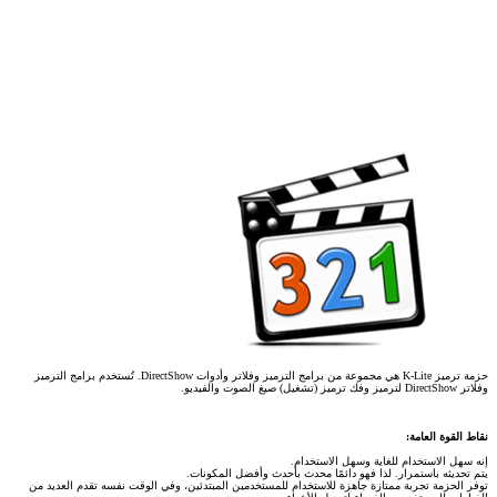
حزمة ترميز K-Lite هي مجموعة من برامج الترميز وفلاتر وأدوات DirectShow. تُستخدم برامج الترميز
وفلاتر DirectShow لترميز وفك ترميز (تشغيل) صيغ الصوت والفيديو.
نقاط القوة العامة:
إنه سهل الاستخدام للغاية وسهل الاستخدام.
يتم تحديثه باستمرار. لذا فهو دائمًا محدث بأحدث وأفضل المكونات.
توفر الحزمة تجربة ممتازة جاهزة للاستخدام للمستخدمين المبتدئين، وفي الوقت نفسه تقدم العديد من