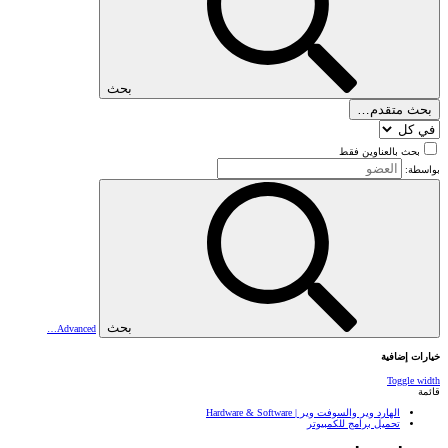
بحث
بحث متقدم…
بحث بالعناوين فقط
بواسطة:
بحث
Advanced…
خيارات إضافية
Toggle width
قائمة
الهارد وير والسوفت وير | Hardware & Software
تحميل برامج للكمبيوتر