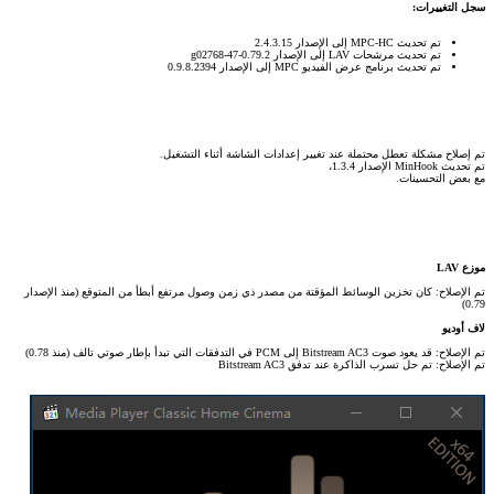
سجل التغييرات:
تم تحديث MPC-HC إلى الإصدار 2.4.3.15
تم تحديث مرشحات LAV إلى الإصدار 0.79.2-47-g02768
تم تحديث برنامج عرض الفيديو MPC إلى الإصدار 0.9.8.2394
تم إصلاح مشكلة تعطل محتملة عند تغيير إعدادات الشاشة أثناء التشغيل.
تم تحديث MinHook الإصدار 1.3.4،
مع بعض التحسينات.
موزع LAV
تم الإصلاح: كان تخزين الوسائط المؤقتة من مصدر ذي زمن وصول مرتفع أبطأ من المتوقع (منذ الإصدار
0.79)
لاف أوديو
تم الإصلاح: قد يعود صوت Bitstream AC3 إلى PCM في التدفقات التي تبدأ بإطار صوتي تالف (منذ 0.78)
تم الإصلاح: تم حل تسرب الذاكرة عند تدفق Bitstream AC3