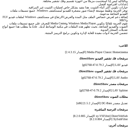
وبالتأكيد ليس إذا استخدمت مزيجًا من أجهزة تقسيم وفك تشفير مختلفة.
إعدادات افتراضية أفضل.
خيارات تكوين أكثر أثناء التثبيت. هذا مفيد بشكل خاص لعمليات التثبيت غير المراقبة.
توفر الحزمة وظيفة موسعة لإنشاء صور مصغرة للفيديو لمستكشف Windows. جميع تنسيقات ملفات
الفيديو الشائعة مدعومة.
إضافة دعم لعرض خصائص الملف مثل المدة والعرض/الارتفاع في مستكشف Windows لملفات فيديو FLV
وMKV.
تقوم الحزمة تلقائيًا بتكوين Windows Media Player وMedia Center للتعرف على جميع تنسيقات ملفات
الصوت والفيديو الشائعة، بحيث تظهر هذه الملفات في مكتبة الوسائط لديك. عادةً ما يتطلب هذا جميع أنواع
تعديلات السجل اليدوية.
تتضمن الحزمة أدوات مفيدة للغاية لإدارة وتكوين برامج الترميز المثبتة.
اللاعب:
Media Player Classic Homecinema [الإصدار 2.4.3.15]
مرشحات فك تشفير الفيديو DirectShow:
فيديو LAV [الإصدار 0.79.2-47-g02768]
مرشحات فك تشفير الصوت DirectShow:
LAV Audio [الإصدار 0.79.2-47-g02768]
مرشحات مصدر DirectShow:
LAV Splitter [الإصدار 0.79.2-47-g02768]
محللات الصوت DirectShow:
تعديل مصدر DC-Bass [الإصدار 1.5.2] [x86]
مرشحات الترجمة المباشرة:
DirectVobSub [xy-VSFilter الإصدار 8.2.0.805]
XySubFilter [الإصدار 8.2.0.804]
مرشحات أخرى: