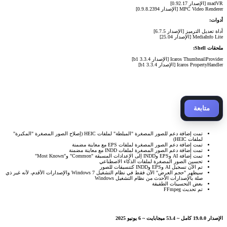
madVR [الإصدار 0.92.17]
MPC Video Renderer [الإصدار 0.9.8.2394]
أدوات:
أداة تعديل الترميز [الإصدار 6.7.5]
MediaInfo Lite [الإصدار 25.04]
ملحقات Shell:
Icaros ThumbnailProvider [الإصدار 3.3.4 b1]
Icaros PropertyHandler [الإصدار 3.3.4 b1]
متابعة
تمت إضافة دعم للصور المصغرة "المبلطة" لملفات HEIC (إصلاح الصور المصغرة "المكبرة"
لملفات HEIC)
تمت إضافة دعم الصور المصغرة لملفات EPS مع معاينة مضمنة
تمت إضافة دعم الصور المصغرة لملفات INDD مع معاينة مضمنة
تمت إضافة AI وEPS وINDD إلى الإعدادات المسبقة "Common" و"Most Known"
تحسين الصور المصغرة لملفات الذكاء الاصطناعي
تم الآن تسجيل AI وEPS وINDD كتنسيقات للصور
سيظهر "حجم العرض" الآن فقط في نظام التشغيل Windows 7 والإصدارات الأقدم، لأنه غير ذي
صلة بالإصدارات الأحدث من نظام التشغيل Windows
بعض التحسينات الطفيفة
تم تحديث FFmpeg
الإصدار 19.0.0 كامل ~ 53.4 ميجابايت ~ 6 يونيو 2025​