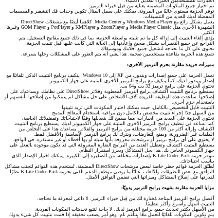
الخيارات للمستخدمين الخبراء لتعديل الأشياء.
تم اختيار جميع المكونات المضمنة بعناية من قبل خبراء الترميز.
توفر الحزمة مستوى عاليًا من المرونة. يمكنك على سبيل المثال تكوين وحدات فك التشفير والمقسمات
المفضلة لديك للعديد من التنسيقات.
يعمل بشكل رائع مع Windows Media Player و Media Center. كلاهما أيضًا مع مشغلات DirectShow
الشهيرة الأخرى مثل Media Player Classic و ZoomPlayer و KMPlayer و PotPlayer و GOM Player وغيرها
الكثير.
يؤدي إلغاء التثبيت إلى إزالة كل ما تم تثبيته بواسطة الحزمة، بما في ذلك جميع مفاتيح التسجيل. يتم
التراجع عن جميع التغييرات بشكل صحيح وإعادتها إلى الحالة التي كانت عليها قبل تثبيت الحزمة.
تحتوي على كل ما تحتاجه لتشغيل جميع أفلامك وموسيقاك.
تتمتع هذه الحزمة بقاعدة مستخدمين ضخمة. هذا يعني أنه يتم العثور على المشكلات وحلها بسرعة.
مميزات فريدة مقارنة بحزم الترميز الأخرى:
تعمل الحزمة على جميع إصدارات ويندوز، من XP إلى Windows 10. يتكيف برنامج التثبيت الذكي تلقائيًا مع
إصدار ويندوز لديك، كما يتكيف مع برامج الترميز الأخرى المثبتة على جهاز الكمبيوتر.
تحتوي الحزمة على برامج ترميز 32 بت و64 بت.
يستطيع برنامج التثبيت اكتشاف برامج الترميز المعطوبة وفلاتر DirectShow على نظامك، ويساعدك على
إصلاحها. ساعدت هذه الوظيفة الفريدة آلاف الأشخاص على حل مشاكل لم يتمكنوا من إصلاحها بأنفسهم أو
باستخدام حزم أخرى.
التثبيت قابل للتخصيص بالكامل، حيث يمكنك اختيار المكونات التي تريد تثبيتها.
من السهل جدًا إجراء تثبيت مخصص بالكامل دون مراقبة باستخدام المعالج المدمج.
تحتوي الحزمة على العديد من الخيارات، مما يسمح لك بتعديلها وفقًا لاحتياجاتك وتفضيلاتك الخاصة.
كما تساعد في تنظيف برامج الترميز الأخرى المثبتة على جهاز الكمبيوتر لديك. يستطيع برنامج التثبيت
اكتشاف وإزالة أكثر من 100 حزمة مختلفة من برامج الترميز والفلاتر. يساعدك هذا على التخلص من
الملفات غير الضرورية، ويمنع التعارضات، ويترك لك برامج الترميز الأساسية والأفضل فقط.
لا يحتوي على أي برامج ترميز أو مرشحات معروفة بأنها سيئة أو بها أخطاء أو غير مستقرة. في الواقع،
يستطيع المثبت اكتشاف وتعطيل العديد من البرامج الضارة المعروفة التي قد تكون موجودة بالفعل على
جهاز الكمبيوتر الخاص بك. هذا يحل المشاكل ويعزز استقرار النظام.
تتوفر حزمة K-Lite Codec Pack بإصدارات مختلفة، من الصغيرة إلى الكبيرة. يمكنك اختيار الإصدار الذي
يناسب احتياجاتك.
تُطبّق الحزمة قوائم حظر خاصة لبعض مرشحات DirectShow المضمنة. تُستخدم هذه القوائم لتجنب مشاكل
التوافق مع بعض التطبيقات والألعاب. غالبًا ما يوصي موظفو الدعم الفني بحزمة K-Lite Codec Pack نظرًا
لقدرتها على إصلاح المشاكل وميزاتها التي تضمن التوافق الأمثل.
مزايا الحزمة مقارنة بتثبيت برامج الترميز يدويًا:
أفضل برامج الترميز المتاحة مُختارة لك من قِبل خبراء الترميز. لا داعي لمعرفة ما تحتاجه.
التثبيت أسهل وأسرع وأكثر تنظيمًا.
من الأسهل بكثير تحديث جميع برامج الترميز لديك. لا حاجة لتتبع تحديثات المكونات الفردية.
يتم تكوين المكونات تلقائيًا للعمل معًا بتناغم تام. وهو أمر يصعب تحقيقه إذا قمت بتثبيت كل شيء يدويًا.