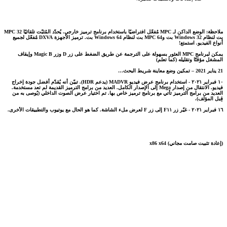
ملاحظة: الوضع الداكن لـ MPC مُفعّل افتراضيًا باستخدام برنامج ترميز خارجي. يُحدّد المُثبّت تلقائيًا MPC 32
بت لنظام Windows 32 بت وMPC 64 بت لنظام Windows 64 بت. ترميز الأجهزة DXVA مُفعّل لجميع
أنواع الفيديو. استمتع!
يمكن لبرنامج MPC العثور بسهولة على الترجمة عن طريق الضغط على زر D وزر Magic B وإيقاف
المشغل مؤقتًا وتقليله (كما تعلم)
21 يناير 2021 – تمكين وضع معاينة شريط البحث…
١٠ فبراير ٢٠٢١ - استخدام برنامج عرض فيديو MADVR (يدعم HDR). تبيّن أنه يُقدّم أفضل جودة إخراج
فيديو. الانتقال من إصدار Mega إلى الإصدار الكامل. العديد من برامج الترميز القديمة لم تعد مستخدمة.
العديد من برامج الترميز تأتي مع برنامج ترميز خاص بها. تم اختيار عرض الصوت الداخلي (يُوصى به من
قِبل المؤلف).
١٦ فبراير ٢٠٢١ - غيّر زر F١١ إلى زر F لعرض ملء الشاشة. كما هو الحال مع يوتيوب والتطبيقات الأخرى.
(إعادة تثبيت صامت مجاني) x86 x64