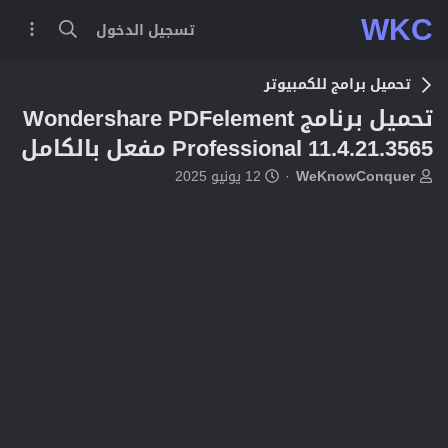
WKC
تسجيل الدخول
تحميل برامج للكمبيوتر
تحميل برنامج Wondershare PDFelement
Professional 11.4.21.3565 مفعل بالكامل
ب
ت
WeKnowConquer
12 يونيو 2025
ا
ا
د
ر
ئ
ي
ا
خ
ل
ا
م
ل
و
ب
ض
د
و
ء
ع