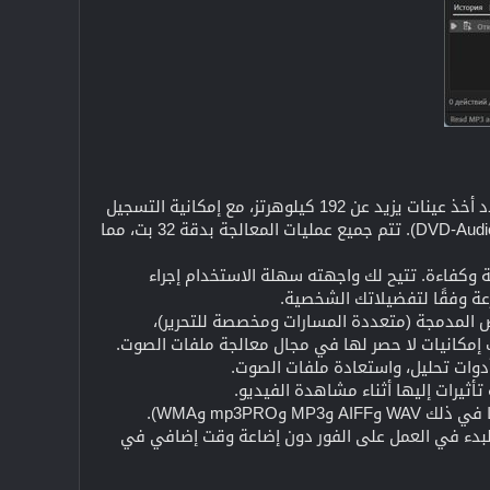
أنشئ منتجات صوتية عالية الجودة - يدعم Adobe Audition ملفات بعمق رقمنة يصل إلى 32 بت وتردد أخذ عينات يزيد عن 192 كيلوهرتز، مع إمكانية التسجيل
على أي وسيط (بما في ذلك الأشرطة المغناطيسية، والأقراص المضغوطة، وأقراص DVD، وأقراص DVD-Audio). تتم جميع عمليات المعالجة بدقة 32 بت، مما
Ad جميع الأدوات اللازمة للعمل بسرعة وكفاءة. تتيح لك واجهته سهلة الاستخدام إجراء
عة وفقًا لتفضيلاتك الشخصية.
لفات الصوت. أوضاع العرض المدمجة (متعددة المسارات ومخصصة للتحرير)،
لك إمكانيات لا حصر لها في مجال معالجة ملفات الصوت.
mp3P وWMA).
بدء في العمل على الفور دون إضاعة وقت إضافي في