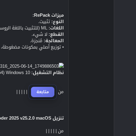
ميزات RePack:
النوع:
تثبيت.
اللغات:
ML (للتثبيت باللغة الروسية، اختر الألمانية).
القطع:
لا شيء.
المعالجة:
مُنجزة.
• توزيع أصلي بمكونات مضغوطة، مم
نظام التشغيل:
Windows 10 (64 بت) v1909 أو أحدث
من
|
|
|
|
|
متابعة
تنزيل Adobe Media Encoder 2025 v25.2.0 macOS (1.39 جيجابايت):
من
|
|
|
|
|