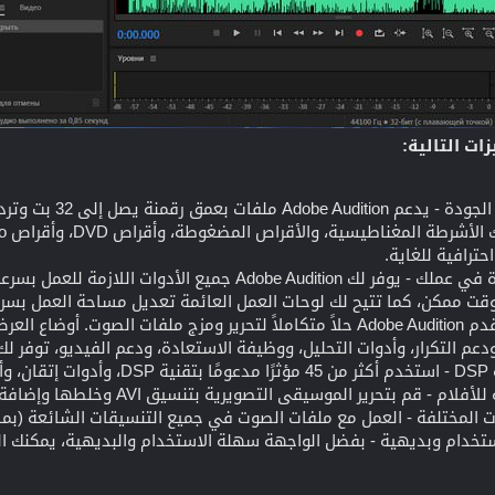
ات التالية:
حترافية للغاية.
حقق أقصى قدر من الكفاءة في عملك - يوفر لك obe Audition
وقت ممكن، كما تتيح لك لوحات العمل العائمة تعديل مساحة العمل بسر
استخدم أدوات متكاملة - يقدم Adobe Audition حلاً متكاملاً لتحرير ومزج م
ودعم التكرار، وأدوات التحليل، ووظيفة الاستعادة، ودعم الفيديو، توفر 
صوت.
 الموسيقى التصويرية بتنسيق AVI وخلطها وإضافة تأثيرات إليها أثناء مشاهدة الفيديو.
ة - العمل مع ملفات الصوت في جميع التنسيقات الشائعة (بما في ذلك WAV وAIFF وMP3 وRO
دام وبديهية - بفضل الواجهة سهلة الاستخدام والبديهية، يمكنك ال