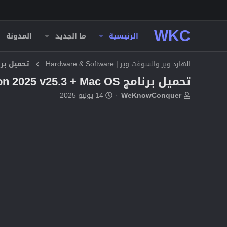
WKC
الرئيسية
ما الجديد
المدونة
الهارد وير والسوفت وير | Hardware & Software
تحميل برا
تحميل برنامج Adobe Audition 2025 v25.3 + Mac OS مفعل بالكامل
ب
ت
WeKnowConquer
14 يونيو 2025
ا
ا
د
ر
ئ
ي
ا
خ
ل
ا
م
ل
و
ب
ض
د
و
ء
ع