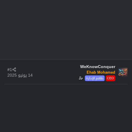
WeKnowConquer
#1
Ehab Mohamed
14 يونيو 2025
CEO
طاقم الإدارة