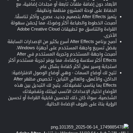
الأبعاد دون إضافة ملفات تابعة أو مجلدات إضافية، مع
الحفاظ على لوحة المشروع منظمة ونظيفة.
يتميز After Effects بتصميم جديد، عصري، وأكثر تناسقًا.
أصبحت الخطوط والطباعة أكثر وضوحًا، مما يُحسّن سهولة
القراءة والتناسق مع تطبيقات Adobe Creative Cloud
الأخرى.
أصبح برنامج After Effects أسرع بكثير من الإصدارات السابقة
بفضل تسريع واجهة المستخدم على أجهزة Windows.
أصبحت واجهة المستخدم وتجربة المستخدم في After
Effects أكثر سلاسة وكفاءة، مما يوفر تجربة مستخدم أكثر
استجابة وسير عمل أكثر كفاءة بشكل عام.
تتيح لك أوضاع السمات - وهي أوضاع الوصول الافتراضية:
الداكن، والأغمق، والعالي التباين - تخصيص مظهر After
Effects بما يناسب تفضيلاتك. يتيح لك التبديل بين هذه
الأوضاع اختيار الإعدادات الأنسب لبيئتك وتفضيلاتك
الشخصية، سواءً كان ذلك لتحسين قابلية القراءة أو تحسين
الرؤية بناءً على ظروف الإضاءة الحالية.