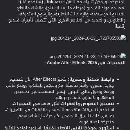
المتحركة، ويمكن تنزيله مجانًا من diakov.net. يُستخدم غالبًا
لمعالجة مواد الفيديو (مرحلة ما بعد الإنتاج)، وإنشاء مقاطع
الفيديو الموسيقية، والإعلانات التجارية، والرسوم المتحركة،
والعناوين، والعديد من العناصر الأخرى التي تتطلب تأثيرات فيديو
رقمية.
التغييرات في Adobe After Effects 2025:
واجهة مُحدثة وعصرية:
يتميز After Effects الآن بتصميم
جديد، عصري، وأكثر تناسقًا. مع وضعين للظلام، ووضع فاتح،
ووضع وصول عالي التباين، يُمكن للمستخدمين تخصيص
المظهر والأسلوب حسب رغبتهم.
تنسيق النصوص والفقرات لكل حرف في التعبيرات.
استخدم تنسيقات متقدمة للنصوص والفقرات في التعبيرات،
بما في ذلك تنسيق النصوص لكل حرف، لإنشاء رسوم
متحركة نصية قوية.
استورد نموذجًا ثلاثي الأبعاد نظيفًا.
استورد نماذج ثلاثية