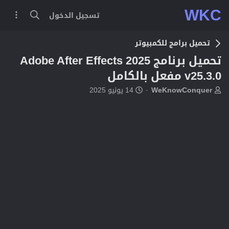
WKC
تسجيل الدخول
تحميل برامج للكمبيوتر
تحميل برنامج Adobe After Effects 2025
v25.3.0 مفعل بالكامل
ب
ت
WeKnowConquer
14 يونيو 2025
ا
ا
د
ر
ئ
ي
ا
خ
ل
ا
م
ل
و
ب
ض
د
و
ء
ع