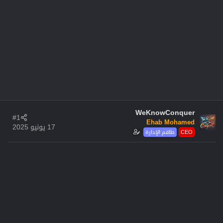
WeKnowConquer
#1
Ehab Mohamed
17 يونيو 2025
CEO
طاقم الإدارة