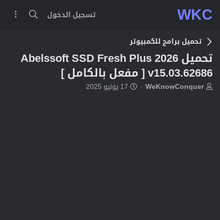
WKC
تسجيل الدخول
تحميل برامج للكمبيوتر
تحميل Abelssoft SSD Fresh Plus 2026
v15.03.62686 [ مفعل بالكامل ]
ب
ت
WeKnowConquer
17 يونيو 2025
ا
ا
د
ر
ئ
ي
ا
خ
ل
ا
م
ل
و
ب
ض
د
و
ء
ع